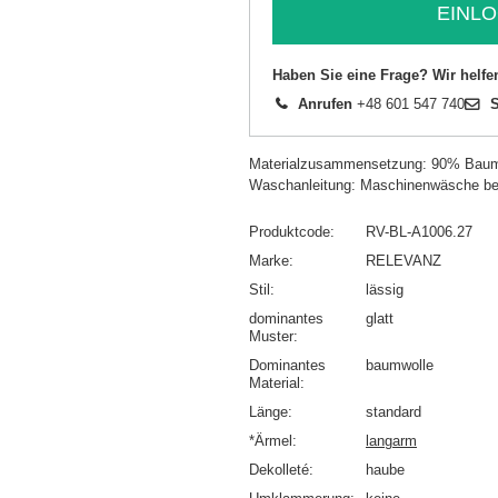
EINLO
Haben Sie eine Frage? Wir helfe
Anrufen
+48 601 547 740
S
Materialzusammensetzung: 90% Baum
Waschanleitung: Maschinenwäsche be
Produktcode
RV-BL-A1006.27
Marke
RELEVANZ
Stil
lässig
dominantes
glatt
Muster
Dominantes
baumwolle
Material
Länge
standard
*Ärmel
langarm
Dekolleté
haube