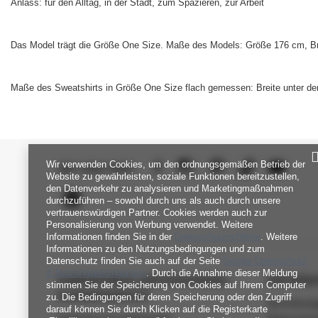
Anlass: für den Alltag, in der Stadt, zum Spazieren, zur Arbeit
Das Model trägt die Größe One Size. Maße des Models:
Größe 176 cm, Br
Maße des Sweatshirts in Größe One Size flach gemessen: Breite unter den
Wir verwenden Cookies, um den ordnungsgemäßen Betrieb der
SEI UNS NAH
Website zu gewährleisten, soziale Funktionen bereitzustellen,
den Datenverkehr zu analysieren und Marketingmaßnahmen
durchzuführen – sowohl durch uns als auch durch unsere
vertrauenswürdigen Partner. Cookies werden auch zur
Personalisierung von Werbung verwendet. Weitere
Informationen finden Sie in der
Datenschutzrichtlinie
. Weitere
Informationen zu den Nutzungsbedingungen und zum
Datenschutz finden Sie auch auf der Seite
Google Datenschutz
& Nutzungsbedingungen
. Durch die Annahme dieser Meldung
FABRIKPREIS-GROSSHANDEL-K
INFORM
stimmen Sie der Speicherung von Cookies auf Ihrem Computer
UNDENDIENST
zu. Die Bedingungen für deren Speicherung oder den Zugriff
Verordnun
darauf können Sie durch Klicken auf die Registerkarte