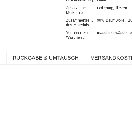
Umklammerung
keine
Zusätzliche
isolierung
flicken
Merkmale
Zusammensetzung
90% Baumwolle
1
des Materials
Verfahren zum
maschinenwäsche b
Waschen
N
RÜCKGABE & UMTAUSCH
VERSANDKOST