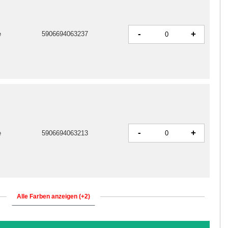
-
+
e
5906694063237
-
+
e
5906694063213
Alle Farben anzeigen (+2)