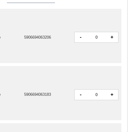
-
+
e
5906694063206
-
+
e
5906694063183