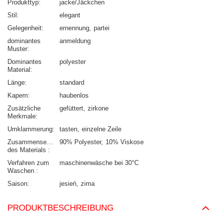
Produkttyp
jacke/Jäckchen
Stil
elegant
Gelegenheit
ernennung
partei
dominantes
anmeldung
Muster
Dominantes
polyester
Material
Länge
standard
Kapern
haubenlos
Zusätzliche
gefüttert
zirkone
Merkmale
Umklammerung
tasten
einzelne Zeile
Zusammensetzung
90% Polyester
10% Viskose
des Materials
Verfahren zum
maschinenwäsche bei 30°C
Waschen
Saison
jesień
zima
PRODUKTBESCHREIBUNG