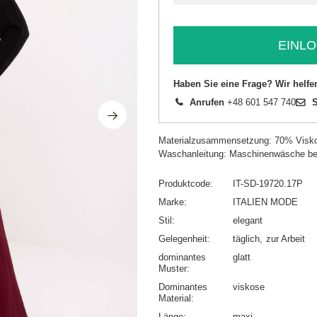
EINLO
Haben Sie eine Frage? Wir helfe
Anrufen
+48 601 547 740
S
Materialzusammensetzung: 70% Visko
Waschanleitung: Maschinenwäsche be
Produktcode
IT-SD-19720.17P
Marke
ITALIEN MODE
Stil
elegant
Gelegenheit
täglich
zur Arbeit
dominantes
glatt
Muster
Dominantes
viskose
Material
Länge
maxi