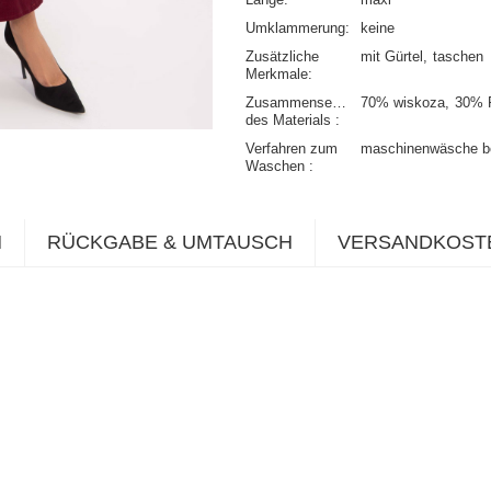
Umklammerung
keine
Zusätzliche
mit Gürtel
taschen
Merkmale
Zusammensetzung
70% wiskoza
30% P
des Materials
Verfahren zum
maschinenwäsche b
Waschen
N
RÜCKGABE & UMTAUSCH
VERSANDKOST