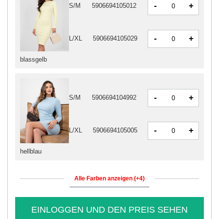
-
+
S/M
5906694105012
-
+
L/XL
5906694105029
blassgelb
-
+
S/M
5906694104992
-
+
L/XL
5906694105005
hellblau
Alle Farben anzeigen (+4)
EINLOGGEN UND DEN PREIS SEHEN