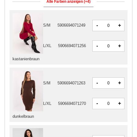
Alle Farben anzeigen (+4)
-
+
S/M
5906694071249
-
+
L/XL
5906694071256
kastanienbraun
-
+
S/M
5906694071263
-
+
L/XL
5906694071270
dunkelbraun