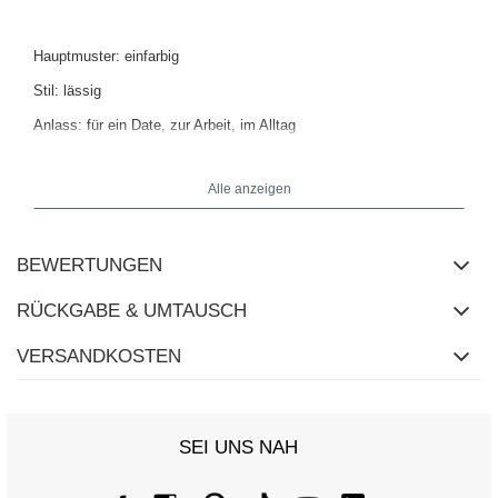
Hauptmuster: einfarbig
Stil: lässig
Anlass: für ein Date, zur Arbeit, im Alltag
Alle anzeigen
Das Model trägt die Größe S/M. Maße des Models: Größe 176 cm,
Brust 90 cm, Taille 62 cm, Hüfte 94 cm.
BEWERTUNGEN
RÜCKGABE & UMTAUSCH
VERSANDKOSTEN
SEI UNS NAH