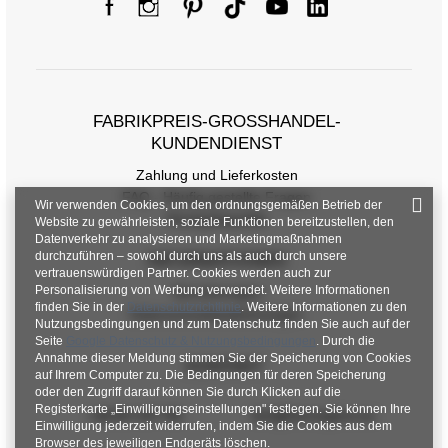
FABRIKPREIS-GROSSHANDEL-K
UNDENDIENST
Zahlung und Lieferkosten
FAQ - Häufig gestellte Fragen
Wir verwenden Cookies, um den ordnungsgemäßen Betrieb der
Rückgabepolitik
Website zu gewährleisten, soziale Funktionen bereitzustellen, den
Datenverkehr zu analysieren und Marketingmaßnahmen
durchzuführen – sowohl durch uns als auch durch unsere
INFORMATIONEN
vertrauenswürdigen Partner. Cookies werden auch zur
Personalisierung von Werbung verwendet. Weitere Informationen
Verordnungen
finden Sie in der
Datenschutzrichtlinie
. Weitere Informationen zu den
Datenschutzbestimmungen
Größentabelle
Nutzungsbedingungen und zum Datenschutz finden Sie auch auf der
Seite
Google Datenschutz & Nutzungsbedingungen
. Durch die
Maße flach gemessen (+/- 1 cm)
Annahme dieser Meldung stimmen Sie der Speicherung von Cookies
KONTAKT
auf Ihrem Computer zu. Die Bedingungen für deren Speicherung
oder den Zugriff darauf können Sie durch Klicken auf die
Größe
S/M
L/XL
Registerkarte „Einwilligungseinstellungen" festlegen. Sie können Ihre
+48 601 547 740
hurt@factoryprice.eu
Einwilligung jederzeit widerrufen, indem Sie die Cookies aus dem
[A] Brustumfang
82
82
Browser des jeweiligen Endgeräts löschen.