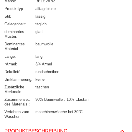
Marke
RELEVANZ
Produkttyp
alltagsbluse
Stil
lässig
Gelegenheit
täglich
dominantes
glatt
Muster
Dominantes
baumwolle
Material
Länge
lang
*Ärmel
3/4 Ärmel
Dekolleté
rundschreiben
Umklammerung
keine
Zusätzliche
taschen
Merkmale
Zusammensetzung
90% Baumwolle
10% Elastan
des Materials
Verfahren zum
maschinenwäsche bei 30°C
Waschen
PRODUKTBESCHREIBUNG