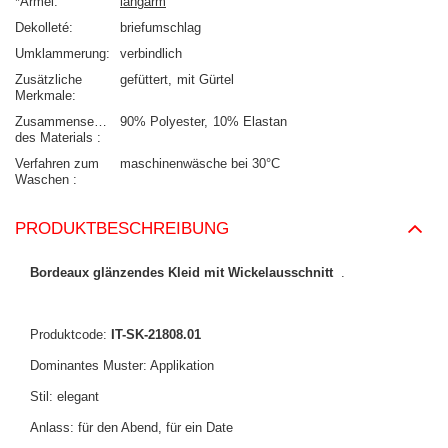
*Ärmel
langarm
Dekolleté
briefumschlag
Umklammerung
verbindlich
Zusätzliche
gefüttert
mit Gürtel
Merkmale
Zusammensetzung
90% Polyester
10% Elastan
des Materials
Verfahren zum
maschinenwäsche bei 30°C
Waschen
PRODUKTBESCHREIBUNG
Bordeaux glänzendes Kleid mit Wickelausschnitt
.
Produktcode:
IT-SK-21808.01
Dominantes Muster: Applikation
Stil: elegant
Anlass: für den Abend, für ein Date