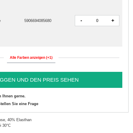
-
+
e
5906694085680
Alle Farben anzeigen (+1)
GGEN UND DEN PREIS SEHEN
n Ihnen gerne.
tellen Sie eine Frage
ose, 40% Elasthan
i 30°C