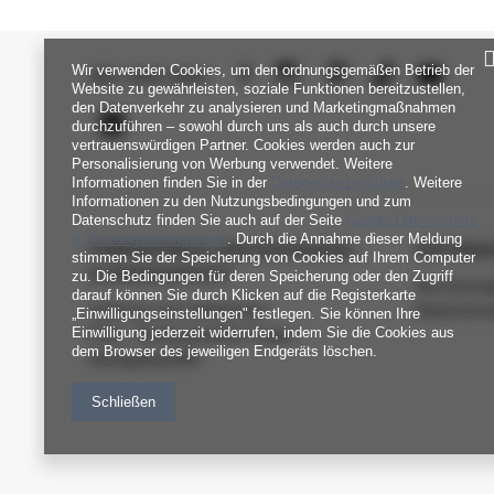
Wir verwenden Cookies, um den ordnungsgemäßen Betrieb der
SEI UNS NAH
Website zu gewährleisten, soziale Funktionen bereitzustellen,
den Datenverkehr zu analysieren und Marketingmaßnahmen
durchzuführen – sowohl durch uns als auch durch unsere
vertrauenswürdigen Partner. Cookies werden auch zur
Personalisierung von Werbung verwendet. Weitere
Informationen finden Sie in der
Datenschutzrichtlinie
. Weitere
Informationen zu den Nutzungsbedingungen und zum
Datenschutz finden Sie auch auf der Seite
Google Datenschutz
& Nutzungsbedingungen
. Durch die Annahme dieser Meldung
FABRIKPREIS-GROSSHANDEL-K
INFORM
stimmen Sie der Speicherung von Cookies auf Ihrem Computer
UNDENDIENST
zu. Die Bedingungen für deren Speicherung oder den Zugriff
Verordnun
darauf können Sie durch Klicken auf die Registerkarte
Zahlung und Lieferkosten
Datenschu
„Einwilligungseinstellungen" festlegen. Sie können Ihre
Einwilligung jederzeit widerrufen, indem Sie die Cookies aus
FAQ - Häufig gestellte Fragen
dem Browser des jeweiligen Endgeräts löschen.
Rückgabepolitik
Schließen