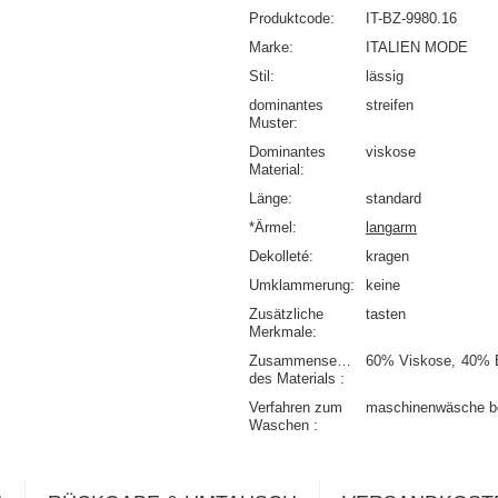
Produktcode
IT-BZ-9980.16
Marke
ITALIEN MODE
Stil
lässig
dominantes
streifen
Muster
Dominantes
viskose
Material
Länge
standard
*Ärmel
langarm
Dekolleté
kragen
Umklammerung
keine
Zusätzliche
tasten
Merkmale
Zusammensetzung
60% Viskose
40% 
des Materials
Verfahren zum
maschinenwäsche b
Waschen