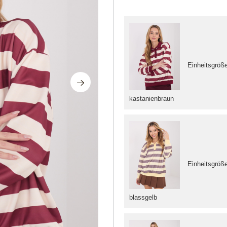
Einheitsgröß
kastanienbraun
Einheitsgröß
blassgelb