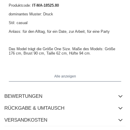
Produktcode:
IT-MA-18525.80
dominantes Muster: Druck
Stil: casual
Anlass: für den Alltag, für ein Date, zur Arbeit, für eine Party
Das Model trägt die Größe One Size. Maße des Models:
Größe
176 cm, Brust 90 cm, Taille 62 cm, Hüfte 94 cm
.
Maße der Jacke in Größe One Size flach gemessen: Breite unter
den Achseln - 55 cm, Ärmellänge - 59 cm (von der Naht),
Alle anzeigen
Gesamtlänge - 79 cm, Breite an der Hüfte - 52 cm.
BEWERTUNGEN
RÜCKGABE & UMTAUSCH
VERSANDKOSTEN