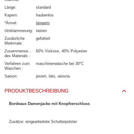
Länge
standard
Kapern
haubenlos
*Ärmel
langarm
Umklammerung
tasten
Zusätzliche
gefüttert
Merkmale
Zusammensetzung
60% Viskose
40% Polyester
des Materials
Verfahren zum
maschinenwäsche bei 30°C
Waschen
Saison
jesień
lato
wiosna
PRODUKTBESCHREIBUNG
Bordeaux Damenjacke mit Knopfverschluss
.
Zusätze: eingearbeitete Schulterpolster