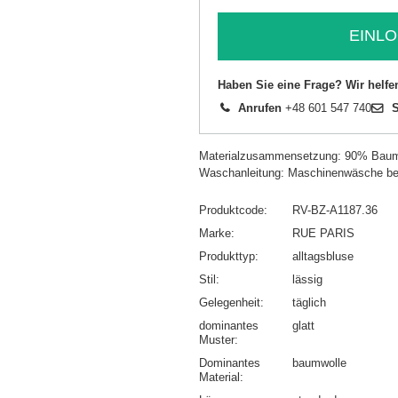
EINLO
Haben Sie eine Frage? Wir helfe
Anrufen
+48 601 547 740
S
Materialzusammensetzung: 90% Baum
Waschanleitung: Maschinenwäsche be
Produktcode
RV-BZ-A1187.36
Marke
RUE PARIS
Produkttyp
alltagsbluse
Stil
lässig
Gelegenheit
täglich
dominantes
glatt
Muster
Dominantes
baumwolle
Material