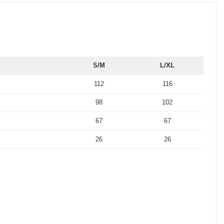
S/M
L/XL
112
116
98
102
67
67
26
26