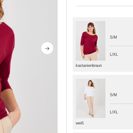
S/M
L/XL
kastanienbraun
S/M
L/XL
weiß