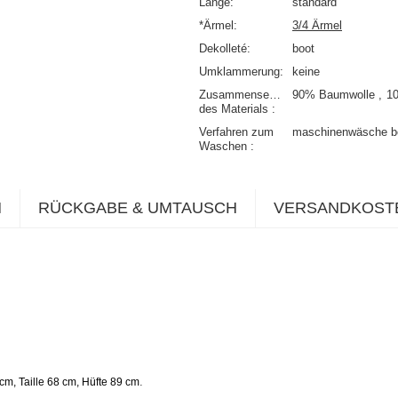
Länge
standard
*Ärmel
3/4 Ärmel
Dekolleté
boot
Umklammerung
keine
Zusammensetzung
90% Baumwolle
1
des Materials
Verfahren zum
maschinenwäsche b
Waschen
N
RÜCKGABE & UMTAUSCH
VERSANDKOST
.
cm, Taille 68 cm, Hüfte 89 cm