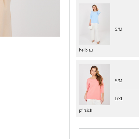
S/M
hellblau
S/M
L/XL
pfirsich