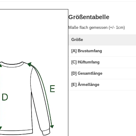
Größentabelle
Maße flach gemessen (+/- 1cm)
Größe
[A] Brustumfang
[C] Hüftumfang
[D] Gesamtlänge
[E] Ärmellänge