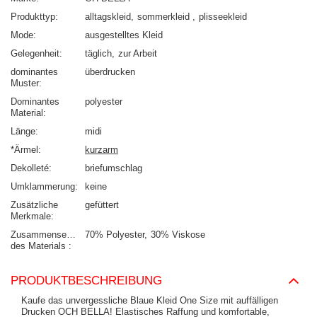
Produkttyp
alltagskleid
sommerkleid
plisseekleid
Mode
ausgestelltes Kleid
Gelegenheit
täglich
zur Arbeit
dominantes
überdrucken
Muster
Dominantes
polyester
Material
Länge
midi
*Ärmel
kurzarm
Dekolleté
briefumschlag
Umklammerung
keine
Zusätzliche
gefüttert
Merkmale
Zusammensetzung
70% Polyester
30% Viskose
des Materials
PRODUKTBESCHREIBUNG
Kaufe das unvergessliche Blaue Kleid One Size mit auffälligen
Drucken OCH BELLA! Elastisches Raffung und komfortable,