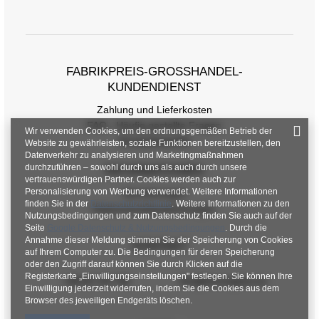
FABRIKPREIS-GROSSHANDEL-K
UNDENDIENST
Zahlung und Lieferkosten
FAQ - Häufig gestellte Fragen
Wir verwenden Cookies, um den ordnungsgemäßen Betrieb der
Rückgabepolitik
Website zu gewährleisten, soziale Funktionen bereitzustellen, den
Datenverkehr zu analysieren und Marketingmaßnahmen
durchzuführen – sowohl durch uns als auch durch unsere
INFORMATIONEN
vertrauenswürdigen Partner. Cookies werden auch zur
Personalisierung von Werbung verwendet. Weitere Informationen
Verordnungen
finden Sie in der
Datenschutzrichtlinie
. Weitere Informationen zu den
Datenschutzbestimmungen
Nutzungsbedingungen und zum Datenschutz finden Sie auch auf der
Seite
Google Datenschutz & Nutzungsbedingungen
. Durch die
Annahme dieser Meldung stimmen Sie der Speicherung von Cookies
KONTAKT
auf Ihrem Computer zu. Die Bedingungen für deren Speicherung
oder den Zugriff darauf können Sie durch Klicken auf die
Registerkarte „Einwilligungseinstellungen" festlegen. Sie können Ihre
+48 601 547 740
hurt@factoryprice.eu
Einwilligung jederzeit widerrufen, indem Sie die Cookies aus dem
Browser des jeweiligen Endgeräts löschen.