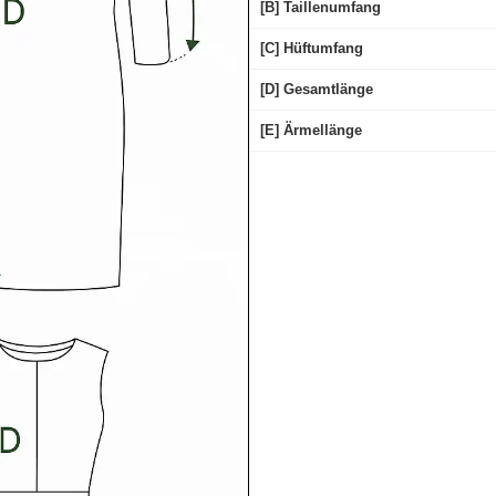
[B] Taillenumfang
[C] Hüftumfang
[D] Gesamtlänge
[E] Ärmellänge