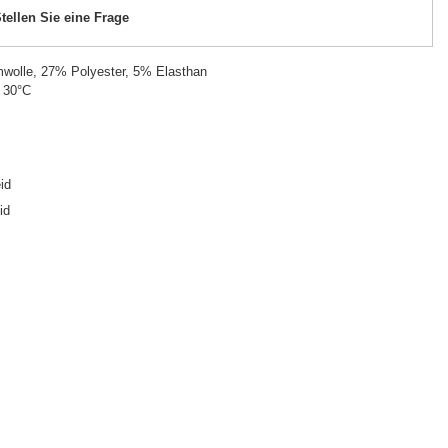
tellen Sie eine Frage
olle, 27% Polyester, 5% Elasthan
 30°C
id
id