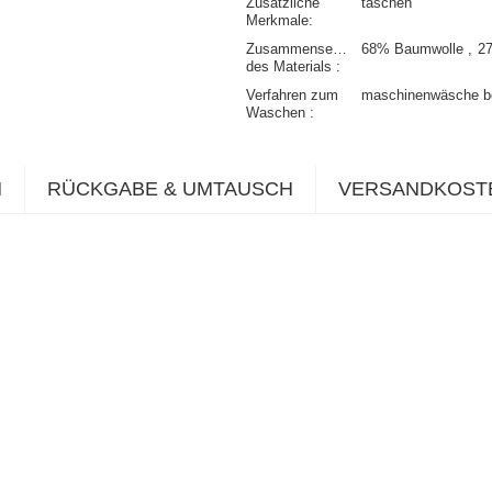
Zusätzliche
taschen
Merkmale
Zusammensetzung
68% Baumwolle
27
des Materials
Verfahren zum
maschinenwäsche b
Waschen
N
RÜCKGABE & UMTAUSCH
VERSANDKOST