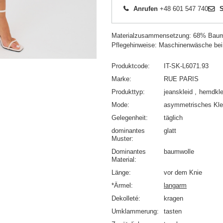
Anrufen
+48 601 547 740
S
Materialzusammensetzung: 68% Baumw
Pflegehinweise: Maschinenwäsche bei
Produktcode
IT-SK-L6071.93
Marke
RUE PARIS
Produkttyp
jeanskleid
hemdkle
Mode
asymmetrisches Kle
Gelegenheit
täglich
dominantes
glatt
Muster
Dominantes
baumwolle
Material
Länge
vor dem Knie
*Ärmel
langarm
Dekolleté
kragen
Umklammerung
tasten