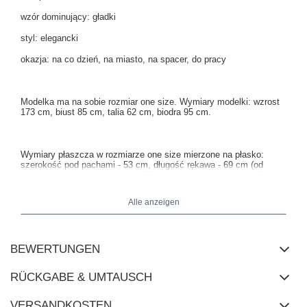
wzór dominujący: gładki
styl: elegancki
okazja: na co dzień, na miasto, na spacer, do pracy
Modelka ma na sobie rozmiar one size. Wymiary modelki: wzrost
173 cm, biust 85 cm, talia 62 cm, biodra 95 cm.
Wymiary płaszcza w rozmiarze one size mierzone na płasko:
szerokość pod pachami - 53 cm, długość rękawa - 69 cm (od
szwu), szerokość w biodrach - 50 cm, długość całkowita - 93 cm.
Alle anzeigen
BEWERTUNGEN
RÜCKGABE & UMTAUSCH
VERSANDKOSTEN