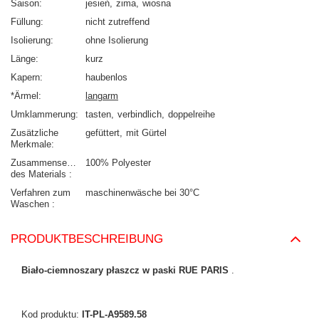
Saison
jesień
zima
wiosna
Füllung
nicht zutreffend
Isolierung
ohne Isolierung
Länge
kurz
Kapern
haubenlos
*Ärmel
langarm
Umklammerung
tasten
verbindlich
doppelreihe
Zusätzliche
gefüttert
mit Gürtel
Merkmale
Zusammensetzung
100% Polyester
des Materials
Verfahren zum
maschinenwäsche bei 30°C
Waschen
PRODUKTBESCHREIBUNG
Biało-ciemnoszary płaszcz w paski RUE PARIS
.
Kod produktu:
IT-PL-A9589.58