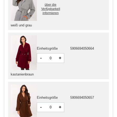
über die
Verfügbarkeit
informieren
weiß und grau
Einheitsgröße
5906694050664
-
+
kastanienbraun
Einheitsgröße
5906694050657
-
+