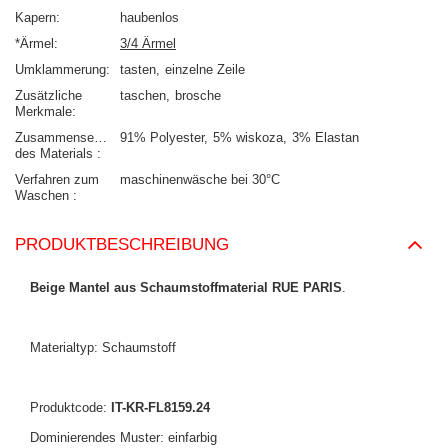
Kapern
haubenlos
*Ärmel
3/4 Ärmel
Umklammerung
tasten
einzelne Zeile
Zusätzliche
taschen
brosche
Merkmale
Zusammensetzung
91% Polyester
5% wiskoza
3% Elastan
des Materials
Verfahren zum
maschinenwäsche bei 30°C
Waschen
PRODUKTBESCHREIBUNG
Beige Mantel aus Schaumstoffmaterial RUE PARIS
.
Materialtyp: Schaumstoff
Produktcode:
IT-KR-FL8159.24
Dominierendes Muster: einfarbig