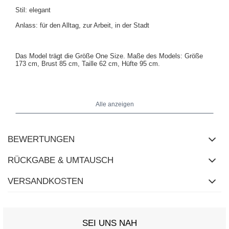
Stil: elegant
Anlass: für den Alltag, zur Arbeit, in der Stadt
Das Model trägt die Größe One Size. Maße des Models: Größe
173 cm, Brust 85 cm, Taille 62 cm, Hüfte 95 cm.
Maße des Mantels in Größe One Size flach gemessen: Breite
unter den Achseln - 51 cm, Gesamtlänge - 60 cm, Ärmellänge - 50
Alle anzeigen
cm, Taillenbreite - 32 cm, Hüftbreite - 55 cm.
BEWERTUNGEN
RÜCKGABE & UMTAUSCH
VERSANDKOSTEN
SEI UNS NAH