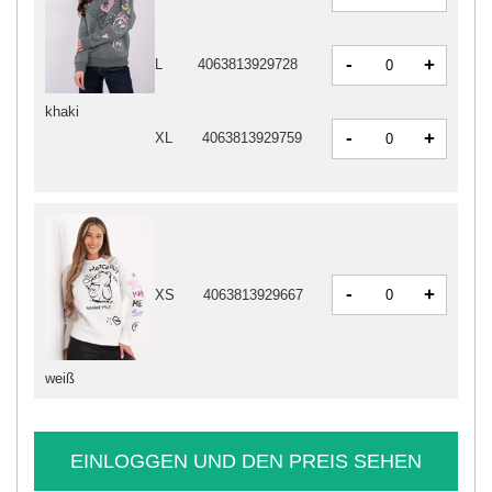
-
+
L
4063813929728
khaki
-
+
XL
4063813929759
-
+
XS
4063813929667
weiß
EINLOGGEN UND DEN PREIS SEHEN