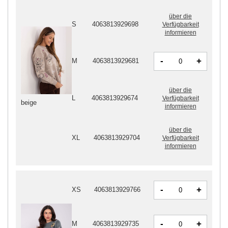
über die
S
4063813929698
Verfügbarkeit
informieren
-
+
M
4063813929681
über die
L
4063813929674
Verfügbarkeit
beige
informieren
über die
XL
4063813929704
Verfügbarkeit
informieren
-
+
XS
4063813929766
-
+
M
4063813929735