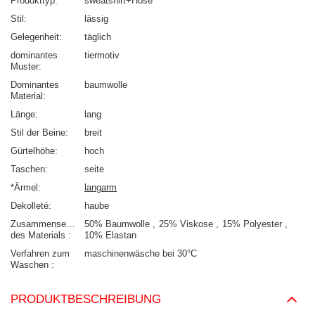
Produkttyp
sweatshirt+Hose
Stil
lässig
Gelegenheit
täglich
dominantes
tiermotiv
Muster
Dominantes
baumwolle
Material
Länge
lang
Stil der Beine
breit
Gürtelhöhe
hoch
Taschen
seite
*Ärmel
langarm
Dekolleté
haube
Zusammensetzung
50% Baumwolle
25% Viskose
15% Polyester
des Materials
10% Elastan
Verfahren zum
maschinenwäsche bei 30°C
Waschen
PRODUKTBESCHREIBUNG