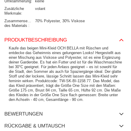
Umklammerung
keine
Zusätzliche
volant
Merkmale
Zusammensetzung
70% Polyester
30% Viskose
des Materials
PRODUKTBESCHREIBUNG
Kaufe das beigen Mini-Kleid OCH BELLA mit Rüschen und
entdecke das Geheimnis eines gelungenen Looks! Hergestellt aus
einer Mischung aus Viskose und Polyester, ist es eine Ergänzung
deiner Garderobe. Es hat ein Futter und ist für die Waschmaschine
bei 30°C geeignet. Für jeden Anlass geeignet – es ist sowohl für
die Stadt, den Sommer als auch für Spaziergänge ideal. Der glatte
Stoff und der lockere, lässige Schnitt lassen das Mini-Kleid sehr
feminin wirken. Produktcode: TW-SK-BI-1158.77. Das Model, das
das Kleid präsentiert, trägt die Größe One Size mit den Maßen:
Größe 175 cm, Brust 84 cm, Taille 65 cm, Hüfte 92 cm. Die Maße
des Kleides in der Größe One Size flach gemessen: Breite unter
den Achseln - 40 cm, Gesamtlänge - 90 cm.
BEWERTUNGEN
RÜCKGABE & UMTAUSCH