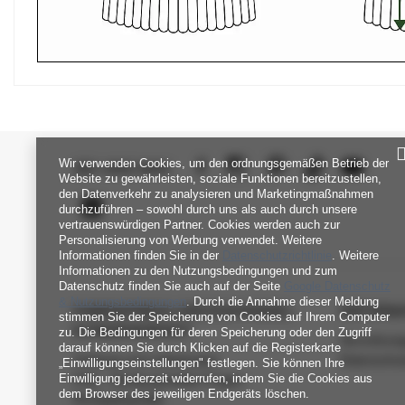
Wir verwenden Cookies, um den ordnungsgemäßen Betrieb der
SEI UNS NAH
Website zu gewährleisten, soziale Funktionen bereitzustellen,
den Datenverkehr zu analysieren und Marketingmaßnahmen
durchzuführen – sowohl durch uns als auch durch unsere
vertrauenswürdigen Partner. Cookies werden auch zur
Personalisierung von Werbung verwendet. Weitere
Informationen finden Sie in der
Datenschutzrichtlinie
. Weitere
Informationen zu den Nutzungsbedingungen und zum
Datenschutz finden Sie auch auf der Seite
Google Datenschutz
& Nutzungsbedingungen
. Durch die Annahme dieser Meldung
FABRIKPREIS-GROSSHANDEL-K
INFORM
stimmen Sie der Speicherung von Cookies auf Ihrem Computer
UNDENDIENST
zu. Die Bedingungen für deren Speicherung oder den Zugriff
Verordnun
darauf können Sie durch Klicken auf die Registerkarte
Zahlung und Lieferkosten
Datenschu
„Einwilligungseinstellungen" festlegen. Sie können Ihre
Einwilligung jederzeit widerrufen, indem Sie die Cookies aus
FAQ - Häufig gestellte Fragen
dem Browser des jeweiligen Endgeräts löschen.
Rückgabepolitik