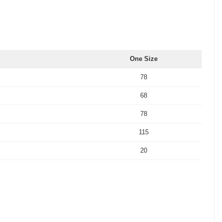
One Size
78
68
78
115
20