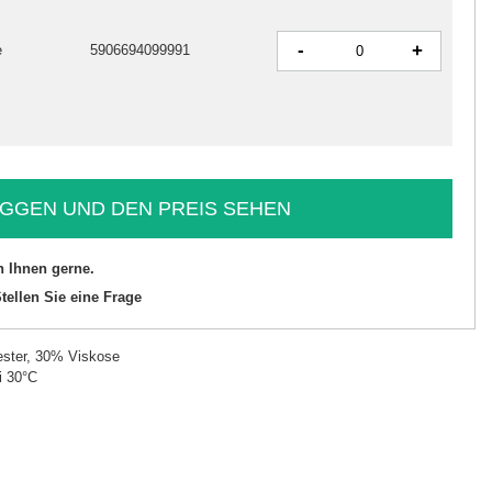
-
+
e
5906694099991
GGEN UND DEN PREIS SEHEN
n Ihnen gerne.
tellen Sie eine Frage
ster, 30% Viskose
i 30°C