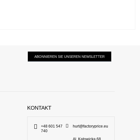
ABONNIEREN SIE UNSEREN NEWSLETTER
KONTAKT
+48 601 547
hurt@factoryprice.eu
740
Al. Katowicka 68