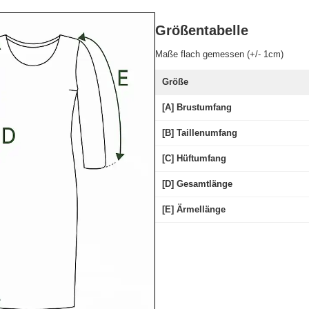
Größentabelle
Maße flach gemessen (+/- 1cm)
Größe
[A] Brustumfang
[B] Taillenumfang
[C] Hüftumfang
[D] Gesamtlänge
[E] Ärmellänge