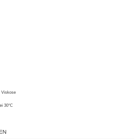
 Viskose
ei 30°C
EN