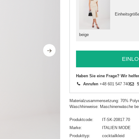
Einheitsgröß
beige
EINLO
Haben Sie eine Frage? Wir helfe
Anrufen
+48 601 547 740
S
Materialzusammensetzung: 70% Polye
Waschhinweise: Maschinenwäsche be
Produktcode
IT-SK-20817.70
Marke
ITALIEN MODE
Produkttyp
cocktailkleid