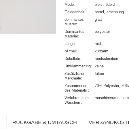
Mode
bleistiftkleid
Gelegenheit
partei
ernennung
dominantes
glatt
Muster
Dominantes
polyester
Material
Länge
midi
*Ärmel
kurzarm
Dekolleté
rundschreiben
Umklammerung
keine
Zusätzliche
falten
Merkmale
Zusammensetzung
70% Polyester
30%
des Materials
Verfahren zum
maschinenwäsche b
Waschen
N
RÜCKGABE & UMTAUSCH
VERSANDKOST