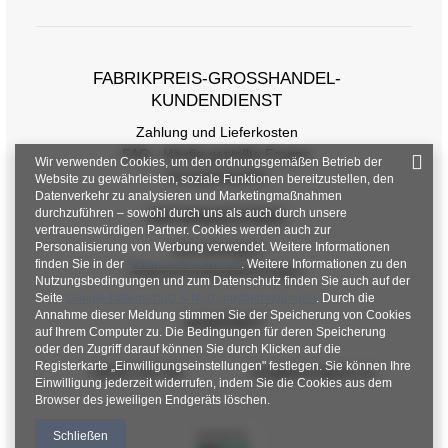
FABRIKPREIS-GROSSHANDEL-K
UNDENDIENST
Zahlung und Lieferkosten
FAQ - Häufig gestellte Fragen
Wir verwenden Cookies, um den ordnungsgemäßen Betrieb der
Rückgabepolitik
Website zu gewährleisten, soziale Funktionen bereitzustellen, den
Datenverkehr zu analysieren und Marketingmaßnahmen
durchzuführen – sowohl durch uns als auch durch unsere
INFORMATIONEN
vertrauenswürdigen Partner. Cookies werden auch zur
Personalisierung von Werbung verwendet. Weitere Informationen
Verordnungen
finden Sie in der
Datenschutzrichtlinie
. Weitere Informationen zu den
Datenschutzbestimmungen
Nutzungsbedingungen und zum Datenschutz finden Sie auch auf der
Seite
Google Datenschutz & Nutzungsbedingungen
. Durch die
Annahme dieser Meldung stimmen Sie der Speicherung von Cookies
KONTAKT
auf Ihrem Computer zu. Die Bedingungen für deren Speicherung
oder den Zugriff darauf können Sie durch Klicken auf die
Registerkarte „Einwilligungseinstellungen" festlegen. Sie können Ihre
+48 601 547 740
hurt@factoryprice.eu
Einwilligung jederzeit widerrufen, indem Sie die Cookies aus dem
Browser des jeweiligen Endgeräts löschen.
Schließen