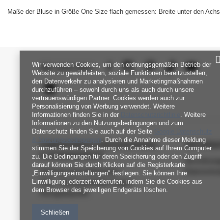
Maße der Bluse in Größe One Size flach gemessen: Breite unter den Achs
Wir verwenden Cookies, um den ordnungsgemäßen Betrieb der
SEI UNS NAH
Website zu gewährleisten, soziale Funktionen bereitzustellen,
den Datenverkehr zu analysieren und Marketingmaßnahmen
durchzuführen – sowohl durch uns als auch durch unsere
vertrauenswürdigen Partner. Cookies werden auch zur
Personalisierung von Werbung verwendet. Weitere
Informationen finden Sie in der
Datenschutzrichtlinie
. Weitere
Informationen zu den Nutzungsbedingungen und zum
Datenschutz finden Sie auch auf der Seite
Google Datenschutz
& Nutzungsbedingungen
. Durch die Annahme dieser Meldung
FABRIKPREIS-GROSSHANDEL-K
INFORM
stimmen Sie der Speicherung von Cookies auf Ihrem Computer
UNDENDIENST
zu. Die Bedingungen für deren Speicherung oder den Zugriff
Verordnun
darauf können Sie durch Klicken auf die Registerkarte
Zahlung und Lieferkosten
Datenschu
„Einwilligungseinstellungen" festlegen. Sie können Ihre
Einwilligung jederzeit widerrufen, indem Sie die Cookies aus
FAQ - Häufig gestellte Fragen
dem Browser des jeweiligen Endgeräts löschen.
Rückgabepolitik
Schließen