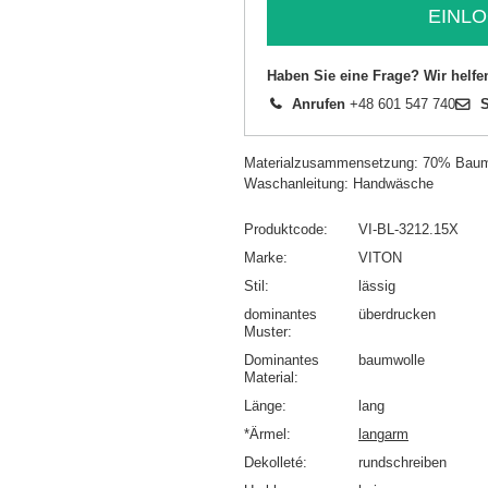
EINLO
Haben Sie eine Frage? Wir helfe
Anrufen
+48 601 547 740
S
Materialzusammensetzung: 70% Baumw
Waschanleitung: Handwäsche
Produktcode
VI-BL-3212.15X
Marke
VITON
Stil
lässig
dominantes
überdrucken
Muster
Dominantes
baumwolle
Material
Länge
lang
*Ärmel
langarm
Dekolleté
rundschreiben