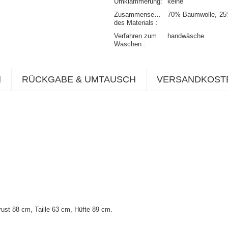
Umklammerung
keine
Zusammensetzung
70% Baumwolle
25
des Materials
Verfahren zum
handwäsche
Waschen
N
RÜCKGABE & UMTAUSCH
VERSANDKOST
st 88 cm, Taille 63 cm, Hüfte 89 cm.