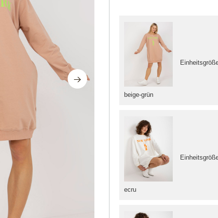
Einheitsgröß
beige-grün
Einheitsgröß
ecru