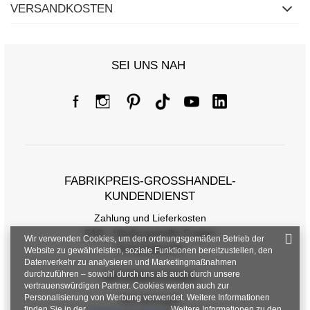
VERSANDKOSTEN
SEI UNS NAH
FABRIKPREIS-GROSSHANDEL-K
UNDENDIENST
Zahlung und Lieferkosten
FAQ - Häufig gestellte Fragen
Wir verwenden Cookies, um den ordnungsgemäßen Betrieb der
Rückgabepolitik
Website zu gewährleisten, soziale Funktionen bereitzustellen, den
Datenverkehr zu analysieren und Marketingmaßnahmen
durchzuführen – sowohl durch uns als auch durch unsere
INFORMATIONEN
vertrauenswürdigen Partner. Cookies werden auch zur
Personalisierung von Werbung verwendet. Weitere Informationen
Verordnungen
finden Sie in der
Datenschutzrichtlinie
. Weitere Informationen zu den