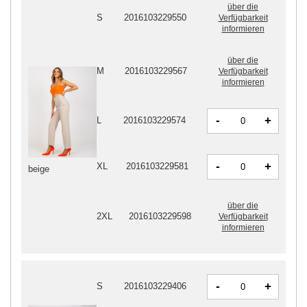
über die
S
2016103229550
Verfügbarkeit
informieren
über die
M
2016103229567
Verfügbarkeit
informieren
-
+
L
2016103229574
-
+
XL
2016103229581
beige
über die
2XL
2016103229598
Verfügbarkeit
informieren
-
+
S
2016103229406