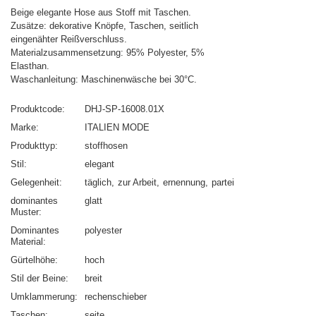
Beige elegante Hose aus Stoff mit Taschen.
Zusätze: dekorative Knöpfe, Taschen, seitlich
eingenähter Reißverschluss.
Materialzusammensetzung: 95% Polyester, 5%
Elasthan.
Waschanleitung: Maschinenwäsche bei 30°C.
Produktcode
DHJ-SP-16008.01X
Marke
ITALIEN MODE
Produkttyp
stoffhosen
Stil
elegant
Gelegenheit
täglich
zur Arbeit
ernennung
partei
dominantes
glatt
Muster
Dominantes
polyester
Material
Gürtelhöhe
hoch
Stil der Beine
breit
Umklammerung
rechenschieber
Taschen
seite