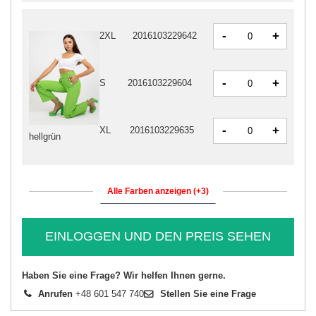
-
+
2XL
2016103229642
-
+
S
2016103229604
-
+
XL
2016103229635
hellgrün
Alle Farben anzeigen (+3)
EINLOGGEN UND DEN PREIS SEHEN
Haben Sie eine Frage? Wir helfen Ihnen gerne.
Anrufen
+48 601 547 740
Stellen Sie eine Frage