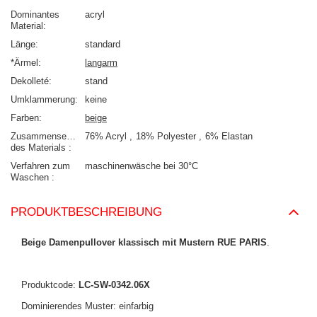
Dominantes
acryl
Material
Länge
standard
*Ärmel
langarm
Dekolleté
stand
Umklammerung
keine
Farben
beige
Zusammensetzung
76% Acryl
18% Polyester
6% Elastan
des Materials
Verfahren zum
maschinenwäsche bei 30°C
Waschen
PRODUKTBESCHREIBUNG
Beige Damenpullover klassisch mit Mustern RUE PARIS
.
Produktcode:
LC-SW-0342.06X
Dominierendes Muster: einfarbig