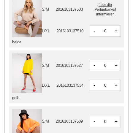
über die
S/M
2016103137503
Verfügbarkeit
informieren
-
+
L/XL
2016103137510
beige
-
+
S/M
2016103137527
-
+
L/XL
2016103137534
gelb
-
+
S/M
2016103137589