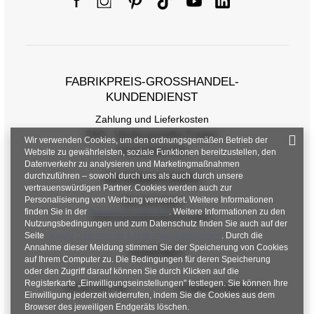
FABRIKPREIS-GROSSHANDEL-K
UNDENDIENST
Zahlung und Lieferkosten
FAQ - Häufig gestellte Fragen
Wir verwenden Cookies, um den ordnungsgemäßen Betrieb der
Rückgabepolitik
Website zu gewährleisten, soziale Funktionen bereitzustellen, den
Datenverkehr zu analysieren und Marketingmaßnahmen
durchzuführen – sowohl durch uns als auch durch unsere
INFORMATIONEN
vertrauenswürdigen Partner. Cookies werden auch zur
Personalisierung von Werbung verwendet. Weitere Informationen
Verordnungen
finden Sie in der
Datenschutzrichtlinie
. Weitere Informationen zu den
Datenschutzbestimmungen
Nutzungsbedingungen und zum Datenschutz finden Sie auch auf der
Seite
Google Datenschutz & Nutzungsbedingungen
. Durch die
Annahme dieser Meldung stimmen Sie der Speicherung von Cookies
KONTAKT
auf Ihrem Computer zu. Die Bedingungen für deren Speicherung
oder den Zugriff darauf können Sie durch Klicken auf die
Registerkarte „Einwilligungseinstellungen" festlegen. Sie können Ihre
+48 601 547 740
hurt@factoryprice.eu
Einwilligung jederzeit widerrufen, indem Sie die Cookies aus dem
Browser des jeweiligen Endgeräts löschen.