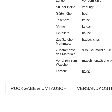
Länge
vor dem Knie
Stil der Beine
verjüngt
Gürtelhöhe
hoch
Taschen
keine
*Ärmel
langarm
Dekolleté
haube
Zusätzliche
haube
clips
Merkmale
Zusammensetzung
90% Baumwolle
1
des Materials
Verfahren zum
maschinenwäsche b
Waschen
Farben
beige
N
RÜCKGABE & UMTAUSCH
VERSANDKOST