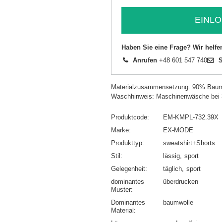
EINLO
Haben Sie eine Frage? Wir helfe
Anrufen
+48 601 547 740
S
Materialzusammensetzung: 90% Baum
Waschhinweis: Maschinenwäsche bei
Produktcode
EM-KMPL-732.39X
Marke
EX-MODE
Produkttyp
sweatshirt+Shorts
Stil
lässig
sport
Gelegenheit
täglich
sport
dominantes
überdrucken
Muster
Dominantes
baumwolle
Material