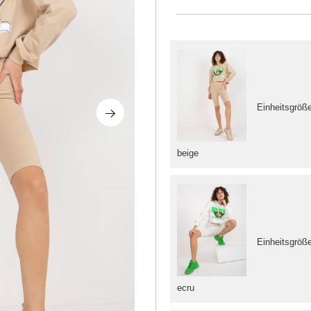
Einheitsgröß
beige
Einheitsgröß
ecru