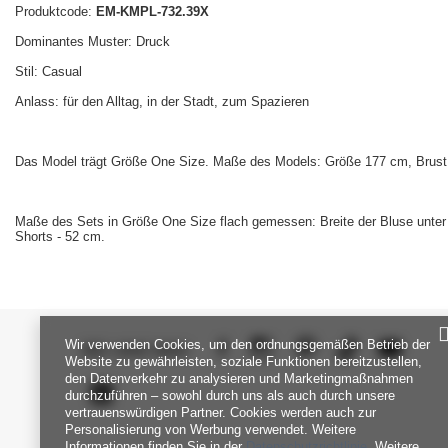
Produktcode:
EM-KMPL-732.39X
Dominantes Muster: Druck
Stil: Casual
Anlass: für den Alltag, in der Stadt, zum Spazieren
Das Model trägt Größe One Size. Maße des Models: Größe 177 cm, Brust 
Maße des Sets in Größe One Size flach gemessen: Breite der Bluse unter 
Shorts - 52 cm.
Wir verwenden Cookies, um den ordnungsgemäßen Betrieb der
SEI UNS NAH
Website zu gewährleisten, soziale Funktionen bereitzustellen,
den Datenverkehr zu analysieren und Marketingmaßnahmen
durchzuführen – sowohl durch uns als auch durch unsere
vertrauenswürdigen Partner. Cookies werden auch zur
Personalisierung von Werbung verwendet. Weitere
Informationen finden Sie in der
Datenschutzrichtlinie
. Weitere