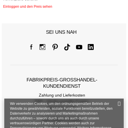
Einloggen und den Preis sehen
SEI UNS NAH
FABRIKPREIS-GROSSHANDEL-K
UNDENDIENST
Zahlung und Lieferkosten
FAQ - Häufig gestellte Fragen
Wir verwenden Cookies, um den ordnungsgemäßen Betrieb der
Rückgabepolitik
Website zu gewährleisten, soziale Funktionen bereitzustellen, den
Datenverkehr zu analysieren und Marketingmaßnahmen
durchzuführen – sowohl durch uns als auch durch unsere
INFORMATIONEN
vertrauenswürdigen Partner. Cookies werden auch zur