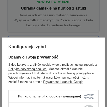
NOWOŚCI W MODZIE
Ubrania damskie na hurt od 1 sztuki
Damska odzież bez minimalnego zamówienia.
Wysyłka w 24h z magazynu w Polsce. Zaopatrz butik
bez wyjazdu do centrum hurtowego.
ONLINE
Konfiguracja zgód
Odzież damska hurtowo online
Internetowa hurtownia damska z plikiem XML/CSV.
Dbamy o Twoją prywatność
Integracja z WooCommerce, Shopify, BaseLinker.
Sklep korzysta z plików cookie w celu realizacji usług zgodnie z
Aktualizacja stanów co godzinę.
Polityką dotyczącą cookies
. Możesz określić warunki
przechowywania lub dostępu do cookie w Twojej przeglądarce.
Więcej informacji na temat warunków i prywatności można
znaleźć także na stronie
Prywatność i warunki Google
.
DROPSHIPPING
Damskie ubrania w dropshippingu
Zawsze
Funkcjonalne pliki cookie (wymagane)
Hurt odzieży damskiej z wysyłką na etykiecie Twojego
aktywne
sklepu w całej UE. Zero magazynu, zero
zamrożonego kapitału.