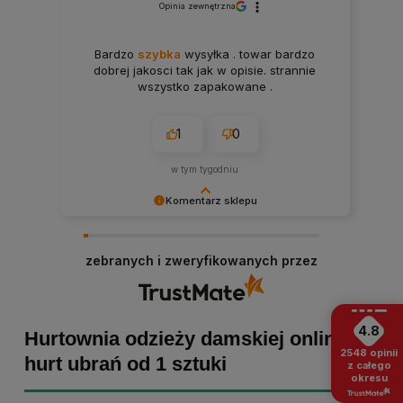
Opinia zewnętrzna
Bardzo
szybka
wysyłka . towar bardzo
dobrej jakosci tak jak w opisie. strannie
wszystko zapakowane .
1
0
w tym tygodniu
Komentarz sklepu
Paulina Grabarczyk dziękujemy za poświęcony
czas i dodaną opinię! Takie słowa dodają nam
zebranych i zweryfikowanych przez
skrzydeł, dlatego tym bardziej cieszymy się, że
zakup przebiegł pomyślnie. Obiecujemy
utrzymać dobrą passę - zapraszamy ponownie! :)
4.8
Hurtownia odzieży damskiej online -
2548
opinii
hurt ubrań od 1 sztuki
z całego
okresu