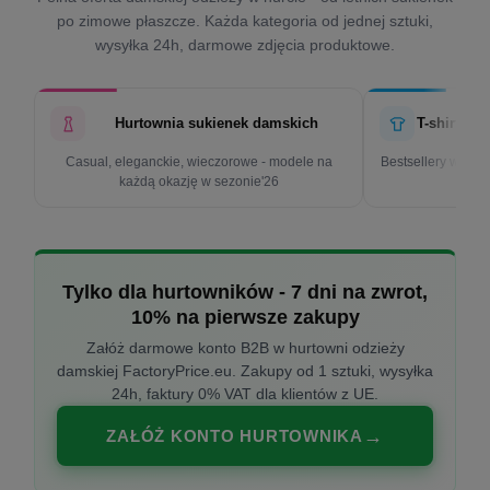
po zimowe płaszcze. Każda kategoria od jednej sztuki,
wysyłka 24h, darmowe zdjęcia produktowe.
Hurtownia sukienek damskich
T-shirty d
Casual, eleganckie, wieczorowe - modele na
Bestsellery w cen
każdą okazję w sezonie'26
k
Tylko dla hurtowników - 7 dni na zwrot,
10% na pierwsze zakupy
Załóż darmowe konto B2B w hurtowni odzieży
damskiej FactoryPrice.eu. Zakupy od 1 sztuki, wysyłka
24h, faktury 0% VAT dla klientów z UE.
ZAŁÓŻ KONTO HURTOWNIKA