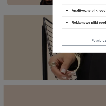
Analityczne pliki coo
Reklamowe pliki coo
Potwier