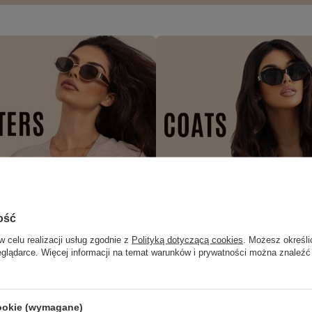
ość
w celu realizacji usług zgodnie z
Polityką dotyczącą cookies
. Możesz określi
eglądarce. Więcej informacji na temat warunków i prywatności można znaleźć
cookie (wymagane)