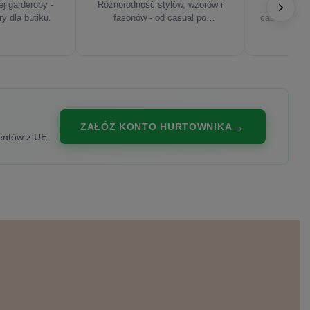
j garderoby -
Różnorodność stylów, wzorów i
Najnowsze
ry dla butiku.
fasonów - od casual po
casualowe, s
eleganckie.
ZAŁÓŻ KONTO HURTOWNIKA
entów z UE.