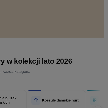
 w kolekcji lato 2026
e. Każda kategoria
ia bluzek
Hur
Koszule damskie hurt
skich