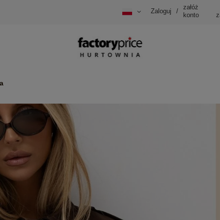
załóż
Zaloguj
/
konto
z
a