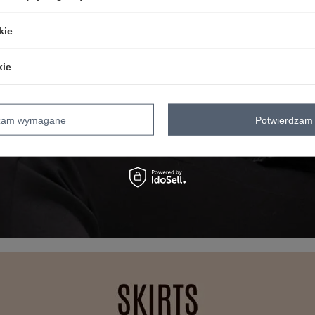
kie
kie
dzam wymagane
Potwierdzam 