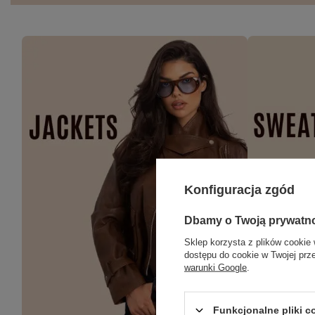
Konfiguracja zgód
Dbamy o Twoją prywatn
Sklep korzysta z plików cookie 
dostępu do cookie w Twojej prz
warunki Google
.
Funkcjonalne pliki 