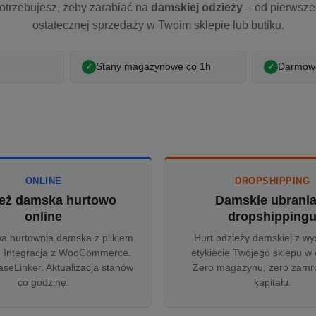
otrzebujesz, żeby zarabiać na
damskiej odzieży
– od pierwsz
ostatecznej sprzedaży w Twoim sklepie lub butiku.
Stany magazynowe co 1h
Darmowe
ONLINE
DROPSHIPPING
eż damska hurtowo
Damskie ubrani
online
dropshipping
wa hurtownia damska z plikiem
Hurt odzieży damskiej z wy
 Integracja z WooCommerce,
etykiecie Twojego sklepu w 
aseLinker. Aktualizacja stanów
Zero magazynu, zero zam
co godzinę.
kapitału.