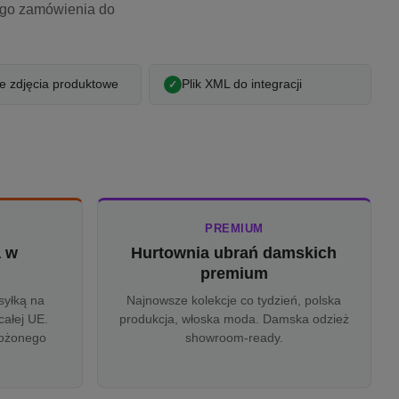
ego zamówienia do
 zdjęcia produktowe
Plik XML do integracji
PREMIUM
a w
Hurtownia ubrań damskich
u
premium
syłką na
Najnowsze kolekcje co tydzień, polska
całej UE.
produkcja, włoska moda. Damska odzież
rożonego
showroom-ready.