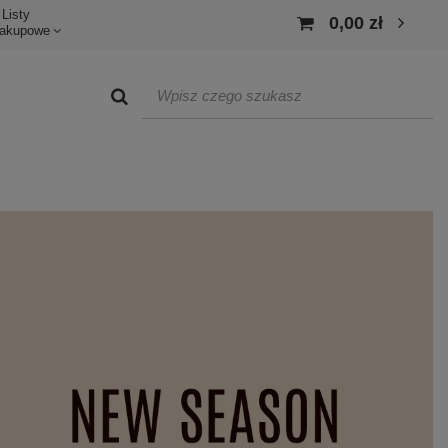
Listy
0,00 zł
akupowe