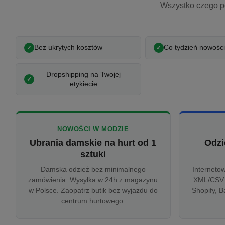
Wszystko czego p
Bez ukrytych kosztów
Co tydzień nowości
Dropshipping na Twojej
etykiecie
NOWOŚCI W MODZIE
Ubrania damskie na hurt od 1
Odzi
sztuki
Damska odzież bez minimalnego
Interneto
zamówienia. Wysyłka w 24h z magazynu
XML/CSV.
w Polsce. Zaopatrz butik bez wyjazdu do
Shopify, B
centrum hurtowego.