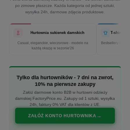
po zimowe płaszcze. Każda kategoria od jednej sztuki,
wysyłka 24h, darmowe zdjęcia produktowe.
Hurtownia sukienek damskich
T-shirty d
Casual, eleganckie, wieczorowe - modele na
Bestsellery w cen
każdą okazję w sezonie'26
k
Tylko dla hurtowników - 7 dni na zwrot,
10% na pierwsze zakupy
Załóż darmowe konto B2B w hurtowni odzieży
damskiej FactoryPrice.eu. Zakupy od 1 sztuki, wysyłka
24h, faktury 0% VAT dla klientów z UE.
ZAŁÓŻ KONTO HURTOWNIKA