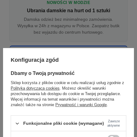
NOWOŚCI W MODZIE
Ubrania damskie na hurt od 1 sztuki
Damska odzież bez minimalnego zamówienia.
Wysyłka w 24h z magazynu w Polsce. Zaopatrz butik
bez wyjazdu do centrum hurtowego.
ONLINE
Konfiguracja zgód
Odzież damska hurtowo online
Internetowa hurtownia damska z plikiem XML/CSV.
Dbamy o Twoją prywatność
Integracja z WooCommerce, Shopify, BaseLinker.
Sklep korzysta z plików cookie w celu realizacji usług zgodnie z
Aktualizacja stanów co godzinę.
Polityką dotyczącą cookies
. Możesz określić warunki
przechowywania lub dostępu do cookie w Twojej przeglądarce.
Więcej informacji na temat warunków i prywatności można
znaleźć także na stronie
Prywatność i warunki Google
.
DROPSHIPPING
Damskie ubrania w dropshippingu
Zawsze
Funkcjonalne pliki cookie (wymagane)
Hurt odzieży damskiej z wysyłką na etykiecie Twojego
aktywne
sklepu w całej UE. Zero magazynu, zero
zamrożonego kapitału.