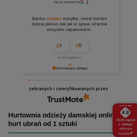
Opinia zewnętrzna
Bardzo
szybka
wysyłka . towar bardzo
dobrej jakosci tak jak w opisie. strannie
wszystko zapakowane .
1
0
w tym tygodniu
Komentarz sklepu
Paulina Grabarczyk dziękujemy za poświęcony
czas i dodaną opinię! Takie słowa dodają nam
zebranych i zweryfikowanych przez
skrzydeł, dlatego tym bardziej cieszymy się, że
zakup przebiegł pomyślnie. Obiecujemy
utrzymać dobrą passę - zapraszamy ponownie! :)
4.8
Hurtownia odzieży damskiej online -
2545
opinii
hurt ubrań od 1 sztuki
z całego
okresu