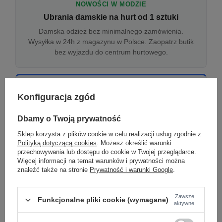
NOWOŚCI W MODZIE
Ubrania damskie na hurt od 1 sztuki
Damska odzież bez minimalnego zamówienia.
Wysyłka w 24h z magazynu w Polsce. Zaopatrz butik
bez wyjazdu do centrum hurtowego.
ONLINE
Konfiguracja zgód
Odzież damska hurtowo online
Internetowa hurtownia damska z plikiem XML/CSV.
Dbamy o Twoją prywatność
Integracja z WooCommerce, Shopify, BaseLinker.
Sklep korzysta z plików cookie w celu realizacji usług zgodnie z
Aktualizacja stanów co godzinę.
Polityką dotyczącą cookies
. Możesz określić warunki
przechowywania lub dostępu do cookie w Twojej przeglądarce.
Więcej informacji na temat warunków i prywatności można
znaleźć także na stronie
Prywatność i warunki Google
.
DROPSHIPPING
Damskie ubrania w dropshippingu
Zawsze
Funkcjonalne pliki cookie (wymagane)
Hurt odzieży damskiej z wysyłką na etykiecie Twojego
aktywne
sklepu w całej UE. Zero magazynu, zero
zamrożonego kapitału.