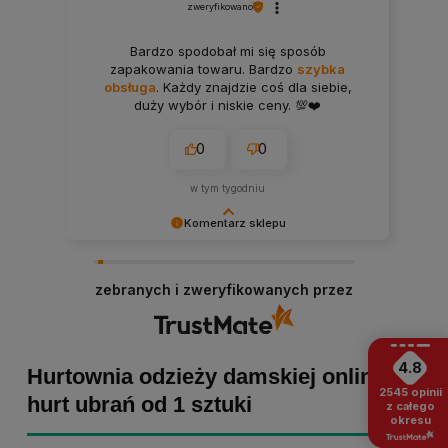
zweryfikowano
Bardzo spodobał mi się sposób
zapakowania towaru. Bardzo
szybka
obsługa
. Każdy znajdzie coś dla siebie,
duży wybór i niskie ceny. 💯❤️
0
0
w tym tygodniu
Komentarz sklepu
Bartosz dziękujemy za poświęcony czas i dodaną
opinię! Takie słowa dodają nam skrzydeł, dlatego
zebranych i zweryfikowanych przez
tym bardziej cieszymy się, że zakup przebiegł
pomyślnie. Obiecujemy utrzymać dobrą passę -
zapraszamy ponownie! :)
4.8
Hurtownia odzieży damskiej online -
2545
opinii
hurt ubrań od 1 sztuki
z całego
okresu