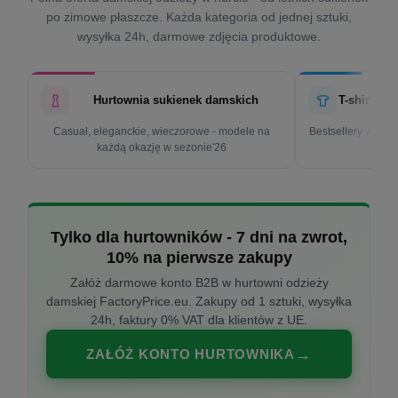
po zimowe płaszcze. Każda kategoria od jednej sztuki,
wysyłka 24h, darmowe zdjęcia produktowe.
Hurtownia sukienek damskich
T-shirty d
Casual, eleganckie, wieczorowe - modele na
Bestsellery w cen
każdą okazję w sezonie'26
k
Tylko dla hurtowników - 7 dni na zwrot,
10% na pierwsze zakupy
Załóż darmowe konto B2B w hurtowni odzieży
damskiej FactoryPrice.eu. Zakupy od 1 sztuki, wysyłka
24h, faktury 0% VAT dla klientów z UE.
ZAŁÓŻ KONTO HURTOWNIKA