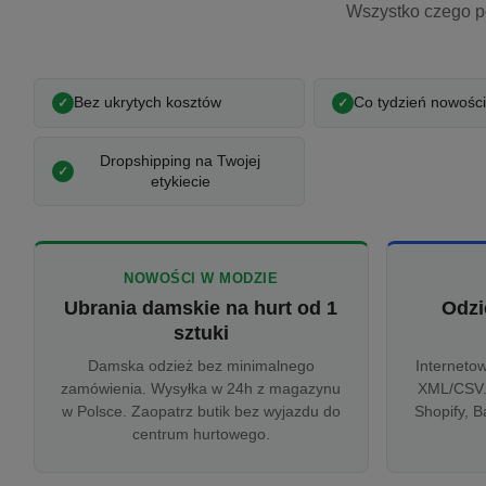
Wszystko czego p
Bez ukrytych kosztów
Co tydzień nowości
Dropshipping na Twojej
etykiecie
NOWOŚCI W MODZIE
Ubrania damskie na hurt od 1
Odzi
sztuki
Damska odzież bez minimalnego
Interneto
zamówienia. Wysyłka w 24h z magazynu
XML/CSV.
w Polsce. Zaopatrz butik bez wyjazdu do
Shopify, B
centrum hurtowego.