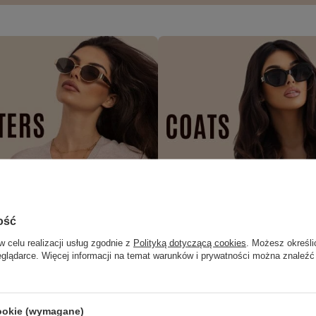
ość
w celu realizacji usług zgodnie z
Polityką dotyczącą cookies
. Możesz określi
eglądarce. Więcej informacji na temat warunków i prywatności można znaleźć
cookie (wymagane)