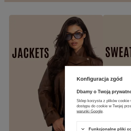
Konfiguracja zgód
Dbamy o Twoją prywatn
Sklep korzysta z plików cookie 
dostępu do cookie w Twojej prz
warunki Google
.
Funkcjonalne pliki 