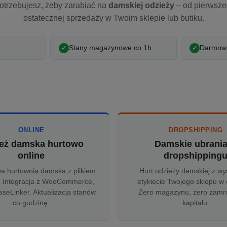
otrzebujesz, żeby zarabiać na
damskiej odzieży
– od pierwsz
ostatecznej sprzedaży w Twoim sklepie lub butiku.
Stany magazynowe co 1h
Darmowe
ONLINE
DROPSHIPPING
eż damska hurtowo
Damskie ubrani
online
dropshipping
wa hurtownia damska z plikiem
Hurt odzieży damskiej z wy
 Integracja z WooCommerce,
etykiecie Twojego sklepu w 
aseLinker. Aktualizacja stanów
Zero magazynu, zero zam
co godzinę.
kapitału.