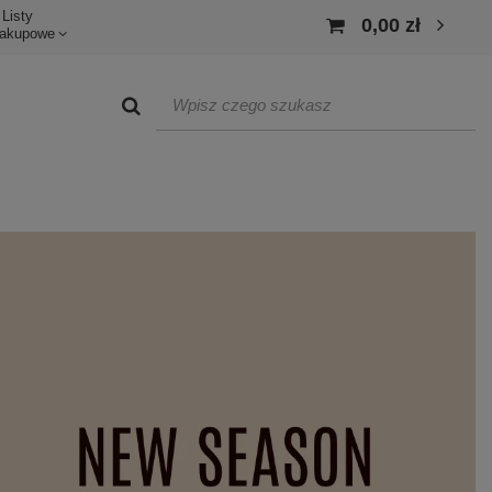
Listy
0,00 zł
akupowe