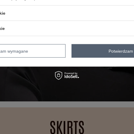
kie
kie
dzam wymagane
Potwierdzam 