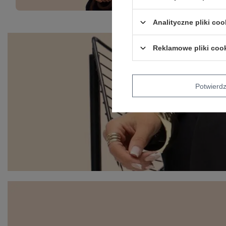
Analityczne pliki coo
Reklamowe pliki coo
Potwier