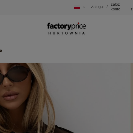
załóż
Zaloguj
/
konto
z
a