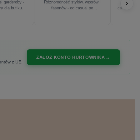
j garderoby -
Różnorodność stylów, wzorów i
Najnowsze
ry dla butiku.
fasonów - od casual po
casualowe, s
eleganckie.
ZAŁÓŻ KONTO HURTOWNIKA
entów z UE.