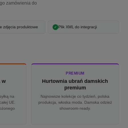
ego zamówienia do
 zdjęcia produktowe
Plik XML do integracji
PREMIUM
a w
Hurtownia ubrań damskich
u
premium
syłką na
Najnowsze kolekcje co tydzień, polska
całej UE.
produkcja, włoska moda. Damska odzież
rożonego
showroom-ready.