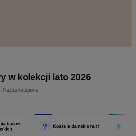
 w kolekcji lato 2026
e. Każda kategoria
ia bluzek
Hur
Koszule damskie hurt
skich