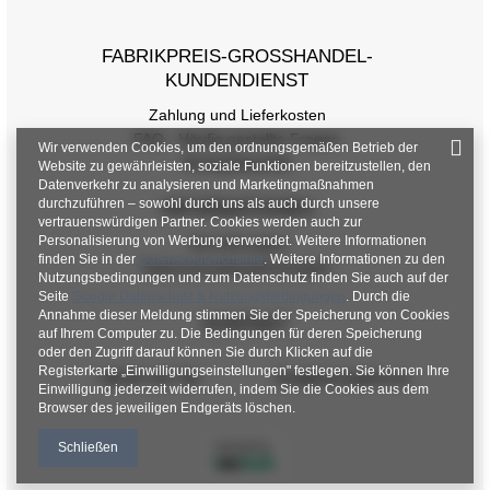
FABRIKPREIS-GROSSHANDEL-K
UNDENDIENST
Zahlung und Lieferkosten
FAQ - Häufig gestellte Fragen
Wir verwenden Cookies, um den ordnungsgemäßen Betrieb der
Rückgabepolitik
Website zu gewährleisten, soziale Funktionen bereitzustellen, den
Datenverkehr zu analysieren und Marketingmaßnahmen
durchzuführen – sowohl durch uns als auch durch unsere
INFORMATIONEN
vertrauenswürdigen Partner. Cookies werden auch zur
Personalisierung von Werbung verwendet. Weitere Informationen
Verordnungen
finden Sie in der
Datenschutzrichtlinie
. Weitere Informationen zu den
Datenschutzbestimmungen
Nutzungsbedingungen und zum Datenschutz finden Sie auch auf der
Seite
Google Datenschutz & Nutzungsbedingungen
. Durch die
Annahme dieser Meldung stimmen Sie der Speicherung von Cookies
KONTAKT
auf Ihrem Computer zu. Die Bedingungen für deren Speicherung
oder den Zugriff darauf können Sie durch Klicken auf die
Registerkarte „Einwilligungseinstellungen" festlegen. Sie können Ihre
+48 601 547 740
hurt@factoryprice.eu
Einwilligung jederzeit widerrufen, indem Sie die Cookies aus dem
Browser des jeweiligen Endgeräts löschen.
Schließen