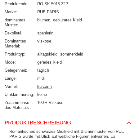
Produktcode
RO-SK-5015.32P
Marke
RUE PARIS
dominantes
blumen
geblümtes Kleid
Muster
Dekolleté
spanierin
Dominantes
viskose
Material
Produkttyp
alltagskleid
sommerkleid
Mode
gerades Kleid
Gelegenheit
täglich
Länge
midi
*Ärmel
kurzarm
Umklammerung
keine
Zusammensetzung
100% Viskose
des Materials
PRODUKTBESCHREIBUNG
Romantisches schwarzes Midikleid mit Blumenmuster von RUE
PARIS wurde mit Blick auf weibliche Figuren entworfen. Es