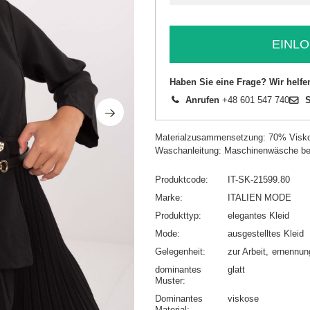
EINLO
Haben Sie eine Frage? Wir helfe
Anrufen
+48 601 547 740
S
Materialzusammensetzung: 70% Visko
Waschanleitung: Maschinenwäsche be
Produktcode
IT-SK-21599.80
Marke
ITALIEN MODE
Produkttyp
elegantes Kleid
Mode
ausgestelltes Kleid
Gelegenheit
zur Arbeit
ernennun
dominantes
glatt
Muster
Dominantes
viskose
Material