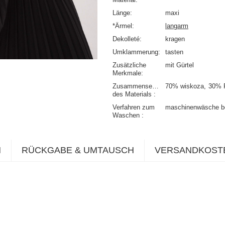
Länge
maxi
*Ärmel
langarm
Dekolleté
kragen
Umklammerung
tasten
Zusätzliche
mit Gürtel
Merkmale
Zusammensetzung
70% wiskoza
30% P
des Materials
Verfahren zum
maschinenwäsche b
Waschen
N
RÜCKGABE & UMTAUSCH
VERSANDKOST