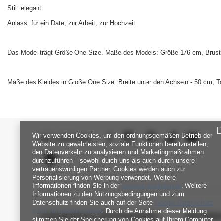
Stil: elegant
Anlass: für ein Date, zur Arbeit, zur Hochzeit
Das Model trägt Größe One Size. Maße des Models: Größe 176 cm, Brust 
Maße des Kleides in Größe One Size: Breite unter den Achseln - 50 cm, Ta
Wir verwenden Cookies, um den ordnungsgemäßen Betrieb der
SEI UNS NAH
Website zu gewährleisten, soziale Funktionen bereitzustellen,
den Datenverkehr zu analysieren und Marketingmaßnahmen
durchzuführen – sowohl durch uns als auch durch unsere
vertrauenswürdigen Partner. Cookies werden auch zur
Personalisierung von Werbung verwendet. Weitere
Informationen finden Sie in der
Datenschutzrichtlinie
. Weitere
Informationen zu den Nutzungsbedingungen und zum
Datenschutz finden Sie auch auf der Seite
Google Datenschutz
& Nutzungsbedingungen
. Durch die Annahme dieser Meldung
FABRIKPREIS-GROSSHANDEL-K
INFORM
stimmen Sie der Speicherung von Cookies auf Ihrem Computer