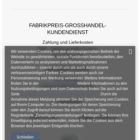
FABRIKPREIS-GROSSHANDEL-K
UNDENDIENST
Zahlung und Lieferkosten
FAQ - Häufig gestellte Fragen
Wir verwenden Cookies, um den ordnungsgemäßen Betrieb der
Rückgabepolitik
Website zu gewährleisten, soziale Funktionen bereitzustellen, den
Datenverkehr zu analysieren und Marketingmaßnahmen
durchzuführen – sowohl durch uns als auch durch unsere
INFORMATIONEN
vertrauenswürdigen Partner. Cookies werden auch zur
Personalisierung von Werbung verwendet. Weitere Informationen
Verordnungen
finden Sie in der
Datenschutzrichtlinie
. Weitere Informationen zu den
Datenschutzbestimmungen
Nutzungsbedingungen und zum Datenschutz finden Sie auch auf der
Seite
Google Datenschutz & Nutzungsbedingungen
. Durch die
Annahme dieser Meldung stimmen Sie der Speicherung von Cookies
KONTAKT
auf Ihrem Computer zu. Die Bedingungen für deren Speicherung
oder den Zugriff darauf können Sie durch Klicken auf die
Registerkarte „Einwilligungseinstellungen" festlegen. Sie können Ihre
+48 601 547 740
hurt@factoryprice.eu
Einwilligung jederzeit widerrufen, indem Sie die Cookies aus dem
Browser des jeweiligen Endgeräts löschen.
Schließen