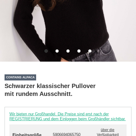
CONTAINS ALPACA
Schwarzer klassischer Pullover
mit rundem Ausschnitt.
Wir bieten nur Großhandel. Die Preise sind erst nach der
REGISTRIERUNG und dem Einloggen beim Großhändler sichtbar.
über die
Einheitsgröße
5906694065750
Verfügbarkeit