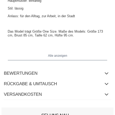
Hauptmuster: einfarbig
Stil: lässig
Anlass: für den Alltag, zur Arbeit, in der Stadt
Das Model trägt Größe One Size. Maße des Models: Größe 173
cm, Brust 85 cm, Taille 62 cm, Hüfte 95 cm.
Alle anzeigen
Maße des Pullovers in Größe One Size flach gemessen: Breite
unter den Armen - 51 cm, Gesamtlänge - 61 cm, Ärmellänge - 65
cm (ab Naht), Breite an der Hüfte - 44 cm.
BEWERTUNGEN
RÜCKGABE & UMTAUSCH
VERSANDKOSTEN