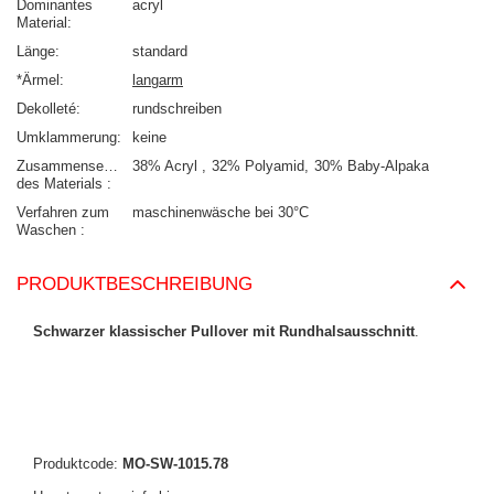
Dominantes
acryl
Material
Länge
standard
*Ärmel
langarm
Dekolleté
rundschreiben
Umklammerung
keine
Zusammensetzung
38% Acryl
32% Polyamid
30% Baby-Alpaka
des Materials
Verfahren zum
maschinenwäsche bei 30°C
Waschen
PRODUKTBESCHREIBUNG
Schwarzer klassischer Pullover mit Rundhalsausschnitt
.
Produktcode:
MO-SW-1015.78