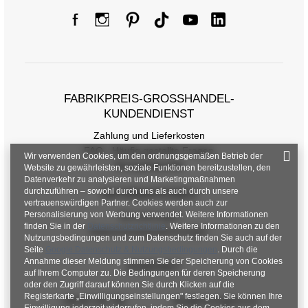
Größentabelle
Maße flach gemessen (+/- 1cm)
Größe
one size
FABRIKPREIS-GROSSHANDEL-K
[A] Brustumfang
84
UNDENDIENST
Zahlung und Lieferkosten
[C] Hüftumfang
78
FAQ - Häufig gestellte Fragen
Wir verwenden Cookies, um den ordnungsgemäßen Betrieb der
[D] Gesamtlänge
56
Rückgabepolitik
Website zu gewährleisten, soziale Funktionen bereitzustellen, den
Datenverkehr zu analysieren und Marketingmaßnahmen
[E] Ärmellänge
25
durchzuführen – sowohl durch uns als auch durch unsere
INFORMATIONEN
vertrauenswürdigen Partner. Cookies werden auch zur
Personalisierung von Werbung verwendet. Weitere Informationen
Verordnungen
finden Sie in der
Datenschutzrichtlinie
. Weitere Informationen zu den
Datenschutzbestimmungen
Nutzungsbedingungen und zum Datenschutz finden Sie auch auf der
Seite
Google Datenschutz & Nutzungsbedingungen
. Durch die
Annahme dieser Meldung stimmen Sie der Speicherung von Cookies
KONTAKT
auf Ihrem Computer zu. Die Bedingungen für deren Speicherung
oder den Zugriff darauf können Sie durch Klicken auf die
Registerkarte „Einwilligungseinstellungen" festlegen. Sie können Ihre
+48 601 547 740
hurt@factoryprice.eu