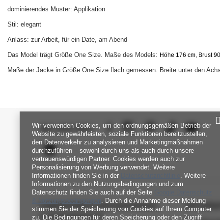
dominierendes Muster: Applikation
Stil: elegant
Anlass: zur Arbeit, für ein Date, am Abend
Das Model trägt Größe One Size. Maße des Models:
Höhe 176 cm, Brust 90 
Maße der Jacke in Größe One Size flach gemessen: Breite unter den Achs
Wir verwenden Cookies, um den ordnungsgemäßen Betrieb der
SEI UNS NAH
Website zu gewährleisten, soziale Funktionen bereitzustellen,
den Datenverkehr zu analysieren und Marketingmaßnahmen
durchzuführen – sowohl durch uns als auch durch unsere
vertrauenswürdigen Partner. Cookies werden auch zur
Personalisierung von Werbung verwendet. Weitere
Informationen finden Sie in der
Datenschutzrichtlinie
. Weitere
Informationen zu den Nutzungsbedingungen und zum
Datenschutz finden Sie auch auf der Seite
Google Datenschutz
& Nutzungsbedingungen
. Durch die Annahme dieser Meldung
FABRIKPREIS-GROSSHANDEL-K
INFORM
stimmen Sie der Speicherung von Cookies auf Ihrem Computer
UNDENDIENST
zu. Die Bedingungen für deren Speicherung oder den Zugriff