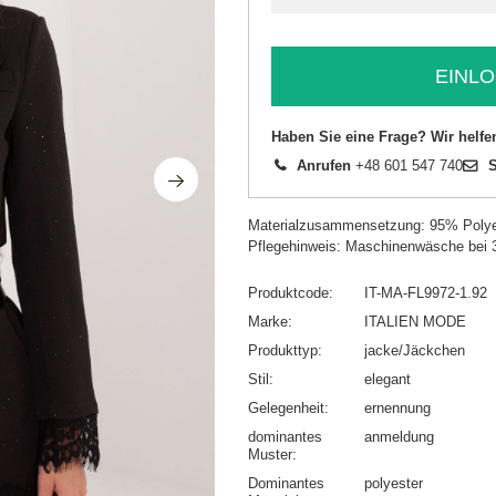
EINLO
Haben Sie eine Frage? Wir helfe
Anrufen
+48 601 547 740
S
Materialzusammensetzung: 95% Polye
Pflegehinweis: Maschinenwäsche bei 
Produktcode
IT-MA-FL9972-1.92
Marke
ITALIEN MODE
Produkttyp
jacke/Jäckchen
Stil
elegant
Gelegenheit
ernennung
dominantes
anmeldung
Muster
Dominantes
polyester