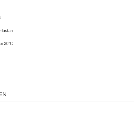
t
Elastan
ei 30°C
EN