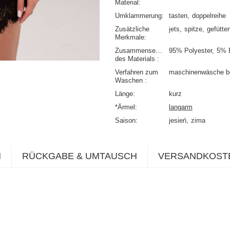
Material
Umklammerung
tasten
doppelreihe
Zusätzliche
jets
spitze
gefütter
Merkmale
Zusammensetzung
95% Polyester
5% 
des Materials
Verfahren zum
maschinenwäsche b
Waschen
Länge
kurz
*Ärmel
langarm
Saison
jesień
zima
N
RÜCKGABE & UMTAUSCH
VERSANDKOST