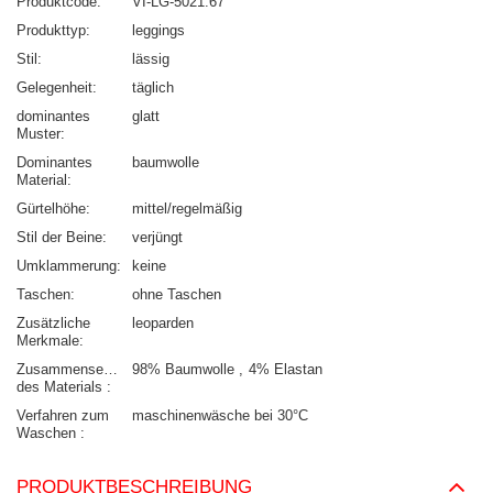
Produktcode
VI-LG-5021.67
Produkttyp
leggings
Stil
lässig
Gelegenheit
täglich
dominantes
glatt
Muster
Dominantes
baumwolle
Material
Gürtelhöhe
mittel/regelmäßig
Stil der Beine
verjüngt
Umklammerung
keine
Taschen
ohne Taschen
Zusätzliche
leoparden
Merkmale
Zusammensetzung
98% Baumwolle
4% Elastan
des Materials
Verfahren zum
maschinenwäsche bei 30°C
Waschen
PRODUKTBESCHREIBUNG