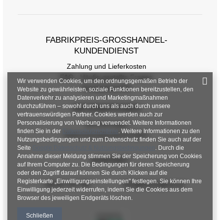
FABRIKPREIS-GROSSHANDEL-K
UNDENDIENST
Zahlung und Lieferkosten
FAQ - Häufig gestellte Fragen
Wir verwenden Cookies, um den ordnungsgemäßen Betrieb der
Rückgabepolitik
Website zu gewährleisten, soziale Funktionen bereitzustellen, den
Datenverkehr zu analysieren und Marketingmaßnahmen
durchzuführen – sowohl durch uns als auch durch unsere
INFORMATIONEN
vertrauenswürdigen Partner. Cookies werden auch zur
Personalisierung von Werbung verwendet. Weitere Informationen
Verordnungen
finden Sie in der
Datenschutzrichtlinie
. Weitere Informationen zu den
Datenschutzbestimmungen
Nutzungsbedingungen und zum Datenschutz finden Sie auch auf der
Seite
Google Datenschutz & Nutzungsbedingungen
. Durch die
Annahme dieser Meldung stimmen Sie der Speicherung von Cookies
KONTAKT
auf Ihrem Computer zu. Die Bedingungen für deren Speicherung
oder den Zugriff darauf können Sie durch Klicken auf die
Registerkarte „Einwilligungseinstellungen" festlegen. Sie können Ihre
+48 601 547 740
hurt@factoryprice.eu
Einwilligung jederzeit widerrufen, indem Sie die Cookies aus dem
Browser des jeweiligen Endgeräts löschen.
Schließen