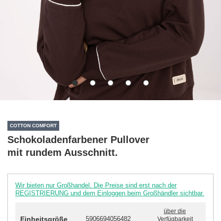
COTTON COMFORT
Schokoladenfarbener Pullover
mit rundem Ausschnitt.
Wir bieten nur Großhandel. Die Preise sind erst nach der
REGISTRIERUNG und dem Einloggen beim Großhändler sichtbar.
über die
Einheitsgröße
5906694056482
Verfügbarkeit