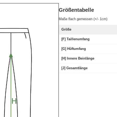
Größentabelle
Maße flach gemessen (+/- 1cm)
Größe
[F] Taillenumfang
[G] Hüftumfang
[H] Innere Beinlänge
[J] Gesamtlänge