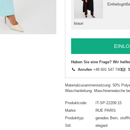
Einheitsgröß
braun
EINLO
Haben Sie eine Frage? Wir helfe
Anrufen
+48 601 547 740
S
Materialzusammensetzung: 50% Polye
Waschanleitung: Maschinenwäsche be
Produktcode
IT-SP-22209.15
Marke
RUE PARIS
Produkttyp
gerades Bein
stoff
Stil
elegant