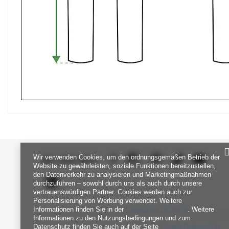
Wir verwenden Cookies, um den ordnungsgemäßen Betrieb der
SEI UNS NAH
Website zu gewährleisten, soziale Funktionen bereitzustellen,
den Datenverkehr zu analysieren und Marketingmaßnahmen
durchzuführen – sowohl durch uns als auch durch unsere
vertrauenswürdigen Partner. Cookies werden auch zur
Personalisierung von Werbung verwendet. Weitere
Informationen finden Sie in der
Datenschutzrichtlinie
. Weitere
Informationen zu den Nutzungsbedingungen und zum
Datenschutz finden Sie auch auf der Seite
Google Datenschutz