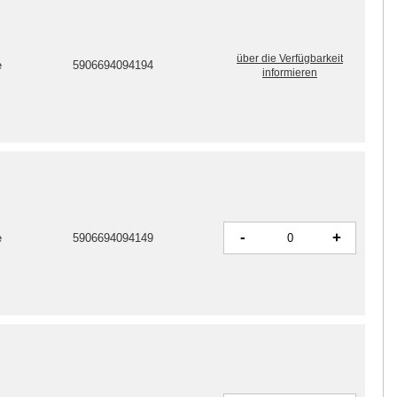
über die Verfügbarkeit
e
5906694094194
informieren
-
+
e
5906694094149