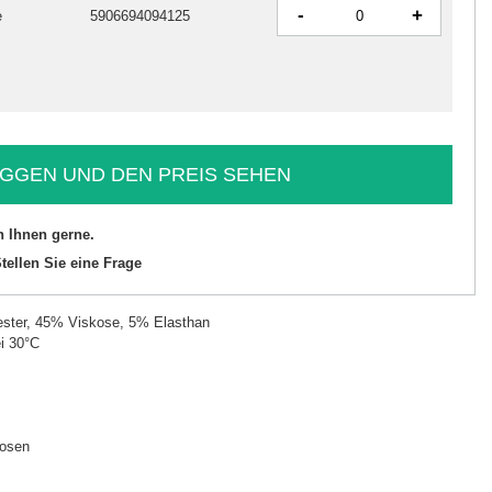
-
+
e
5906694094125
GGEN UND DEN PREIS SEHEN
n Ihnen gerne.
tellen Sie eine Frage
ster, 45% Viskose, 5% Elasthan
i 30°C
hosen