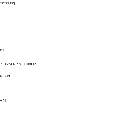
rnennung
ten
 Viskose
5% Elastan
ei 30°C
EN