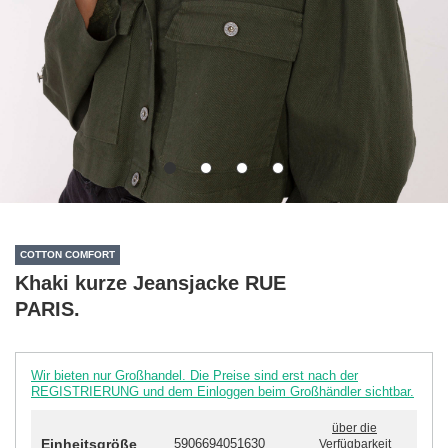
COTTON COMFORT
Khaki kurze Jeansjacke RUE
PARIS.
Wir bieten nur Großhandel. Die Preise sind erst nach der
REGISTRIERUNG und dem Einloggen beim Großhändler sichtbar.
über die
Einheitsgröße
5906694051630
Verfügbarkeit