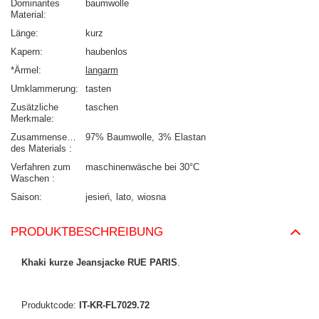
Dominantes
baumwolle
Material
Länge
kurz
Kapern
haubenlos
*Ärmel
langarm
Umklammerung
tasten
Zusätzliche
taschen
Merkmale
Zusammensetzung
97% Baumwolle
3% Elastan
des Materials
Verfahren zum
maschinenwäsche bei 30°C
Waschen
Saison
jesień
lato
wiosna
PRODUKTBESCHREIBUNG
Khaki kurze Jeansjacke RUE PARIS
.
Produktcode:
IT-KR-FL7029.72