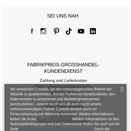
SEI UNS NAH
FABRIKPREIS-GROSSHANDEL-K
UNDENDIENST
Zahlung und Lieferkosten
FAQ - Häufig gestellte Fragen
Wir verwenden Cookies, um den ordnungsgemäßen Betrieb der
Rückgabepolitik
Website zu gewährleisten, soziale Funktionen bereitzustellen, den
Datenverkehr zu analysieren und Marketingmaßnahmen
durchzuführen – sowohl durch uns als auch durch unsere
INFORMATIONEN
vertrauenswürdigen Partner. Cookies werden auch zur
Personalisierung von Werbung verwendet. Weitere Informationen
Verordnungen
finden Sie in der
Datenschutzrichtlinie
. Weitere Informationen zu den
Datenschutzbestimmungen
Nutzungsbedingungen und zum Datenschutz finden Sie auch auf der
Seite
Google Datenschutz & Nutzungsbedingungen
. Durch die