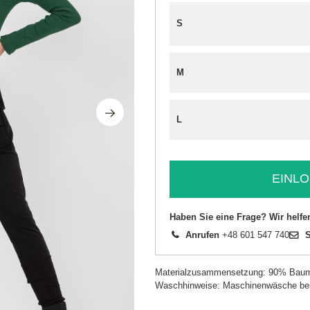
S
M
L
EINLO
Haben Sie eine Frage? Wir helfe
Anrufen
+48 601 547 740
S
Materialzusammensetzung: 90% Baum
Waschhinweise: Maschinenwäsche be