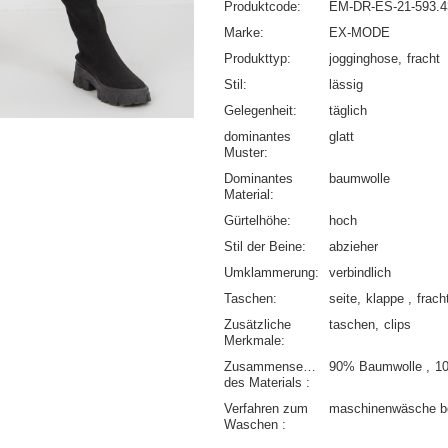
Produktcode
EM-DR-ES-21-593.
Marke
EX-MODE
Produkttyp
jogginghose
fracht
Stil
lässig
Gelegenheit
täglich
dominantes
glatt
Muster
Dominantes
baumwolle
Material
Gürtelhöhe
hoch
Stil der Beine
abzieher
Umklammerung
verbindlich
Taschen
seite
klappe
frach
Zusätzliche
taschen
clips
Merkmale
Zusammensetzung
90% Baumwolle
1
des Materials
Verfahren zum
maschinenwäsche b
Waschen