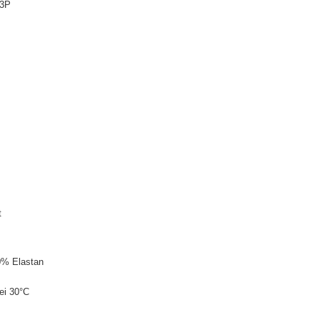
43P
t
0% Elastan
ei 30°C