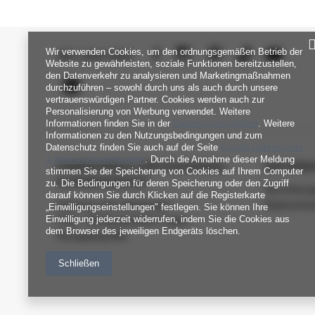
Wir verwenden Cookies, um den ordnungsgemäßen Betrieb der
SEI UNS NAH
Website zu gewährleisten, soziale Funktionen bereitzustellen,
den Datenverkehr zu analysieren und Marketingmaßnahmen
durchzuführen – sowohl durch uns als auch durch unsere
vertrauenswürdigen Partner. Cookies werden auch zur
Personalisierung von Werbung verwendet. Weitere
Informationen finden Sie in der
Datenschutzrichtlinie
. Weitere
Informationen zu den Nutzungsbedingungen und zum
Datenschutz finden Sie auch auf der Seite
Google Datenschutz
& Nutzungsbedingungen
. Durch die Annahme dieser Meldung
FABRIKPREIS-GROSSHANDEL-K
INFORM
stimmen Sie der Speicherung von Cookies auf Ihrem Computer
UNDENDIENST
zu. Die Bedingungen für deren Speicherung oder den Zugriff
Verordnun
darauf können Sie durch Klicken auf die Registerkarte
Zahlung und Lieferkosten
Datenschu
„Einwilligungseinstellungen" festlegen. Sie können Ihre
Einwilligung jederzeit widerrufen, indem Sie die Cookies aus
FAQ - Häufig gestellte Fragen
dem Browser des jeweiligen Endgeräts löschen.
Rückgabepolitik
Schließen