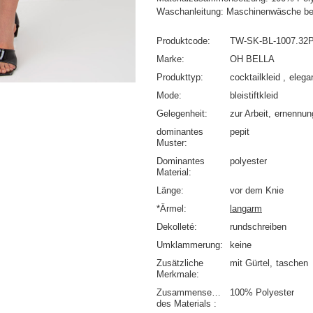
Waschanleitung: Maschinenwäsche be
Produktcode
TW-SK-BL-1007.32
Marke
OH BELLA
Produkttyp
cocktailkleid
elega
Mode
bleistiftkleid
Gelegenheit
zur Arbeit
ernennun
dominantes
pepit
Muster
Dominantes
polyester
Material
Länge
vor dem Knie
*Ärmel
langarm
Dekolleté
rundschreiben
Umklammerung
keine
Zusätzliche
mit Gürtel
taschen
Merkmale
Zusammensetzung
100% Polyester
des Materials