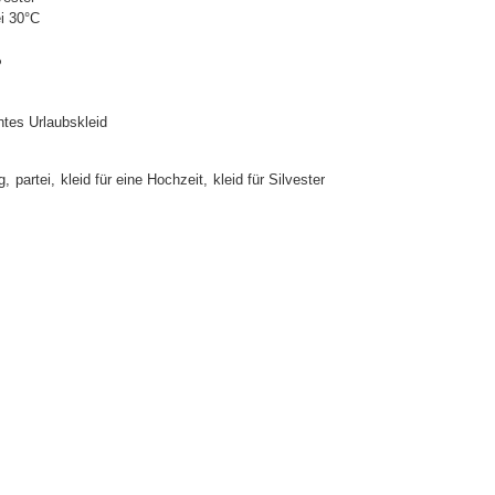
i 30°C
P
ntes Urlaubskleid
g
partei
kleid für eine Hochzeit
kleid für Silvester