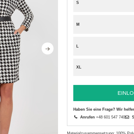
S
M
L
XL
EINLO
Haben Sie eine Frage? Wir helfe
Anrufen
+48 601 547 740
S
Materialzusammensetzung: 100% Poly