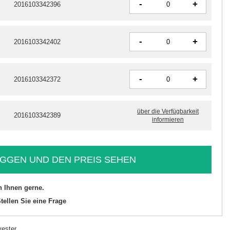
-
+
2016103342396
-
+
2016103342402
-
+
2016103342372
über die Verfügbarkeit
2016103342389
informieren
GGEN UND DEN PREIS SEHEN
n Ihnen gerne.
tellen Sie eine Frage
ester