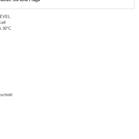
LEVEL.
ell
i 30°C
schnitt