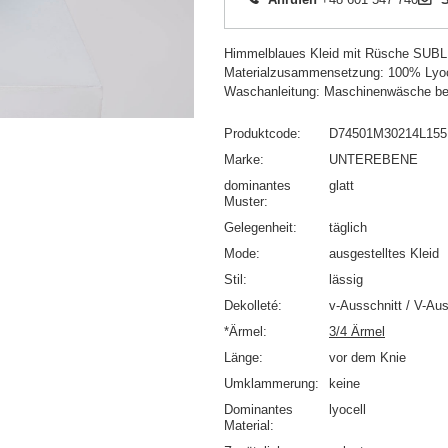
Himmelblaues Kleid mit Rüsche SUB
Materialzusammensetzung: 100% Lyoc
Waschanleitung: Maschinenwäsche be
Produktcode
D74501M30214L155
Marke
UNTEREBENE
dominantes
glatt
Muster
Gelegenheit
täglich
Mode
ausgestelltes Kleid
Stil
lässig
Dekolleté
v-Ausschnitt / V-Aus
*Ärmel
3/4 Ärmel
Länge
vor dem Knie
Umklammerung
keine
Dominantes
lyocell
Material