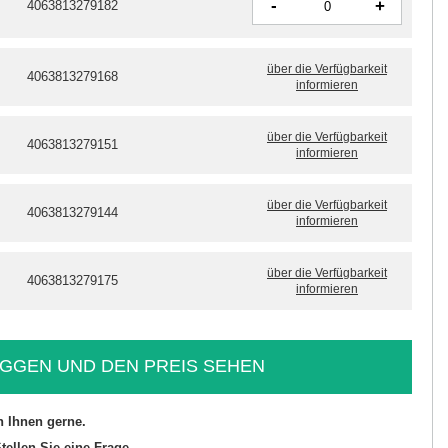
-
+
4063813279182
über die Verfügbarkeit
4063813279168
informieren
über die Verfügbarkeit
4063813279151
informieren
über die Verfügbarkeit
4063813279144
informieren
über die Verfügbarkeit
4063813279175
informieren
GGEN UND DEN PREIS SEHEN
n Ihnen gerne.
tellen Sie eine Frage