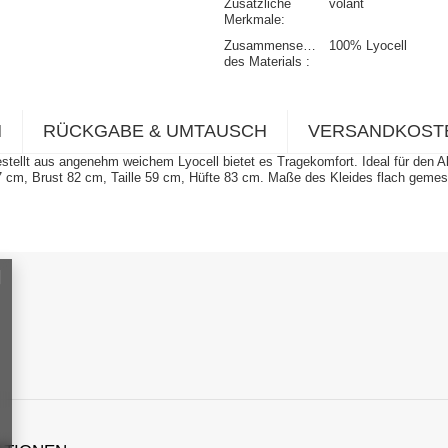
Zusätzliche
volant
Merkmale
Zusammensetzung
100% Lyocell
des Materials
N
RÜCKGABE & UMTAUSCH
VERSANDKOST
ellt aus angenehm weichem Lyocell bietet es Tragekomfort. Ideal für den All
 cm, Brust 82 cm, Taille 59 cm, Hüfte 83 cm. Maße des Kleides flach gemes