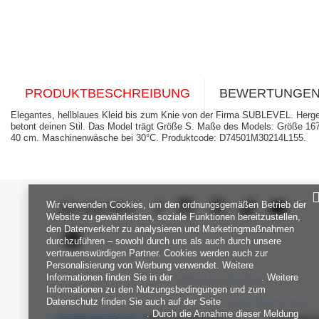
PRODUKTBESCHREIBUNG
BEWERTUNGE
Elegantes, hellblaues Kleid bis zum Knie von der Firma SUBLEVEL. Hergest
betont deinen Stil. Das Model trägt Größe S. Maße des Models: Größe 167
40 cm. Maschinenwäsche bei 30°C. Produktcode: D74501M30214L155.
Wir verwenden Cookies, um den ordnungsgemäßen Betrieb der
SEI UNS NAH
Website zu gewährleisten, soziale Funktionen bereitzustellen,
den Datenverkehr zu analysieren und Marketingmaßnahmen
durchzuführen – sowohl durch uns als auch durch unsere
vertrauenswürdigen Partner. Cookies werden auch zur
Personalisierung von Werbung verwendet. Weitere
Informationen finden Sie in der
Datenschutzrichtlinie
. Weitere
Informationen zu den Nutzungsbedingungen und zum
Datenschutz finden Sie auch auf der Seite
Google Datenschutz
& Nutzungsbedingungen
. Durch die Annahme dieser Meldung