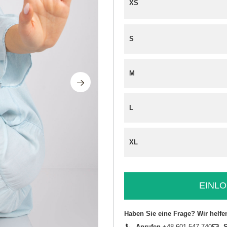
XS
S
M
L
XL
EINLO
Haben Sie eine Frage? Wir helfe
Anrufen
+48 601 547 740
S