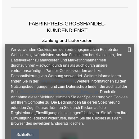
FABRIKPREIS-GROSSHANDEL-K
UNDENDIENST
Zahlung und Lieferkosten
FAQ - Häufig gestellte Fragen
Wir verwenden Cookies, um den ordnungsgemäßen Betrieb der
Rückgabepolitik
Website zu gewährleisten, soziale Funktionen bereitzustellen, den
Datenverkehr zu analysieren und Marketingmaßnahmen
durchzuführen – sowohl durch uns als auch durch unsere
INFORMATIONEN
vertrauenswürdigen Partner. Cookies werden auch zur
Personalisierung von Werbung verwendet. Weitere Informationen
Verordnungen
finden Sie in der
Datenschutzrichtlinie
. Weitere Informationen zu den
Datenschutzbestimmungen
Nutzungsbedingungen und zum Datenschutz finden Sie auch auf der
Seite
Google Datenschutz & Nutzungsbedingungen
. Durch die
Annahme dieser Meldung stimmen Sie der Speicherung von Cookies
KONTAKT
auf Ihrem Computer zu. Die Bedingungen für deren Speicherung
oder den Zugriff darauf können Sie durch Klicken auf die
Registerkarte „Einwilligungseinstellungen" festlegen. Sie können Ihre
+48 601 547 740
hurt@factoryprice.eu
Einwilligung jederzeit widerrufen, indem Sie die Cookies aus dem
Browser des jeweiligen Endgeräts löschen.
Schließen