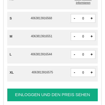
informieren
-
+
S
4063813916568
-
+
M
4063813916551
-
+
L
4063813916544
-
+
XL
4063813916575
EINLOGGEN UND DEN PREIS SEHEN