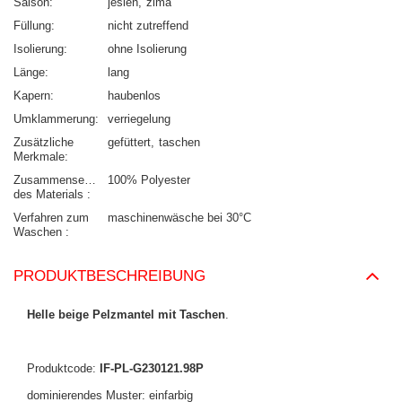
Saison
jesień
zima
Füllung
nicht zutreffend
Isolierung
ohne Isolierung
Länge
lang
Kapern
haubenlos
Umklammerung
verriegelung
Zusätzliche
gefüttert
taschen
Merkmale
Zusammensetzung
100% Polyester
des Materials
Verfahren zum
maschinenwäsche bei 30°C
Waschen
PRODUKTBESCHREIBUNG
Helle beige Pelzmantel mit Taschen
.
Produktcode:
IF-PL-G230121.98P
dominierendes Muster: einfarbig