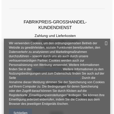
FABRIKPREIS-GROSSHANDEL-K
UNDENDIENST
Zahlung und Lieferkosten
FAQ - Häufig gestellte Fragen
Wir verwenden Cookies, um den ordnungsgemäßen Betrieb der
Rückgabepolitik
Website zu gewährleisten, soziale Funktionen bereitzustellen, den
Datenverkehr zu analysieren und Marketingmaßnahmen
durchzuführen – sowohl durch uns als auch durch unsere
INFORMATIONEN
vertrauenswürdigen Partner. Cookies werden auch zur
Personalisierung von Werbung verwendet. Weitere Informationen
Verordnungen
finden Sie in der
Datenschutzrichtlinie
. Weitere Informationen zu den
Datenschutzbestimmungen
Nutzungsbedingungen und zum Datenschutz finden Sie auch auf der
Seite
Google Datenschutz & Nutzungsbedingungen
. Durch die
Annahme dieser Meldung stimmen Sie der Speicherung von Cookies
KONTAKT
auf Ihrem Computer zu. Die Bedingungen für deren Speicherung
oder den Zugriff darauf können Sie durch Klicken auf die
Registerkarte „Einwilligungseinstellungen" festlegen. Sie können Ihre
+48 601 547 740
hurt@factoryprice.eu
Einwilligung jederzeit widerrufen, indem Sie die Cookies aus dem
Browser des jeweiligen Endgeräts löschen.
Schließen