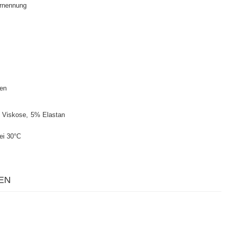
rnennung
ten
 Viskose
5% Elastan
ei 30°C
EN