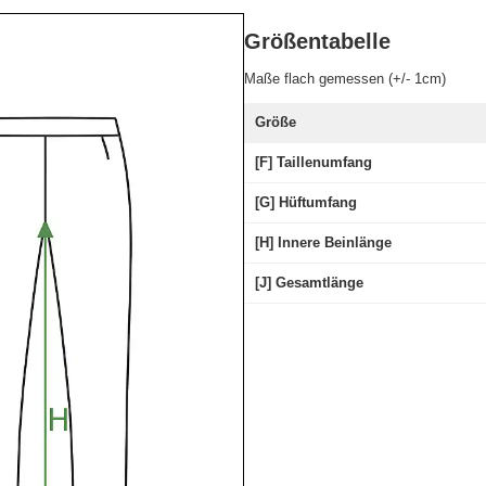
Größentabelle
Maße flach gemessen (+/- 1cm)
Größe
[F] Taillenumfang
[G] Hüftumfang
[H] Innere Beinlänge
[J] Gesamtlänge