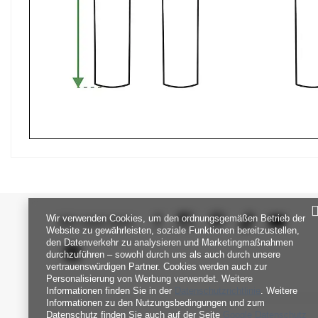
Wir verwenden Cookies, um den ordnungsgemäßen Betrieb der
SEI UNS NAH
Website zu gewährleisten, soziale Funktionen bereitzustellen,
den Datenverkehr zu analysieren und Marketingmaßnahmen
durchzuführen – sowohl durch uns als auch durch unsere
vertrauenswürdigen Partner. Cookies werden auch zur
Personalisierung von Werbung verwendet. Weitere
Informationen finden Sie in der
Datenschutzrichtlinie
. Weitere
Informationen zu den Nutzungsbedingungen und zum
Datenschutz finden Sie auch auf der Seite
Google Datenschutz