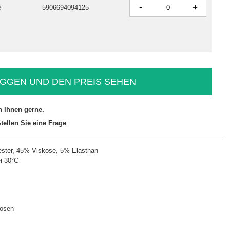
-
+
e
5906694094125
GGEN UND DEN PREIS SEHEN
n Ihnen gerne.
tellen Sie eine Frage
ster, 45% Viskose, 5% Elasthan
i 30°C
hosen