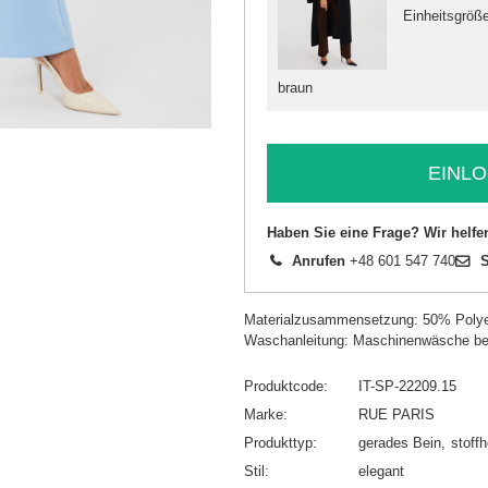
Einheitsgröß
braun
EINLO
Haben Sie eine Frage? Wir helfe
Anrufen
+48 601 547 740
S
Materialzusammensetzung: 50% Polye
Waschanleitung: Maschinenwäsche be
Produktcode
IT-SP-22209.15
Marke
RUE PARIS
Produkttyp
gerades Bein
stoff
Stil
elegant