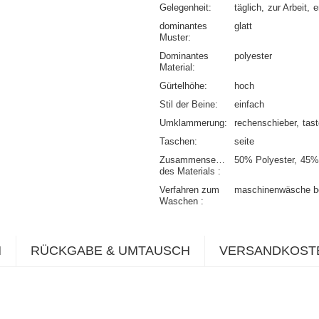
Gelegenheit
täglich
zur Arbeit
e
dominantes
glatt
Muster
Dominantes
polyester
Material
Gürtelhöhe
hoch
Stil der Beine
einfach
Umklammerung
rechenschieber
tas
Taschen
seite
Zusammensetzung
50% Polyester
45%
des Materials
Verfahren zum
maschinenwäsche b
Waschen
N
RÜCKGABE & UMTAUSCH
VERSANDKOST