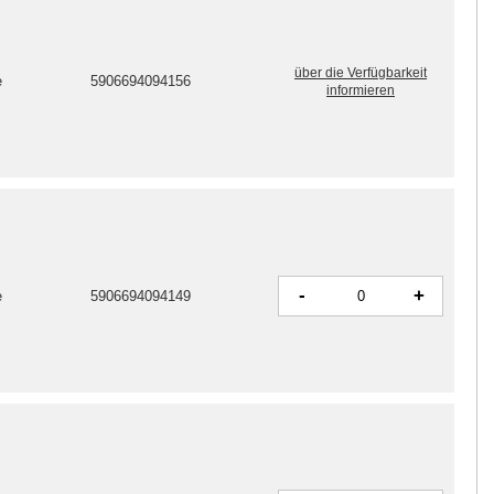
über die Verfügbarkeit
e
5906694094156
informieren
-
+
e
5906694094149