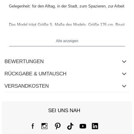
Gelegenheit: für den Alltag, in der Stadt, zum Spazieren, zur Arbeit
Das Model trägt Größe S. Maße des Models: Größe 176 cm, Brust
90 cm, Taille 62 cm, Hüfte 94 cm.
Alle anzeigen
Maße der Jacke in Größe S flach gemessen: Breite unter den
Achseln - 54 cm, Ärmellänge - 66 cm (von der Naht), Hüftbreite -
53 cm, Gesamtlänge - 68 cm.
BEWERTUNGEN
RÜCKGABE & UMTAUSCH
VERSANDKOSTEN
SEI UNS NAH