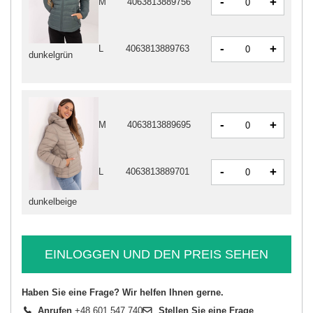
-
+
M
4063813889756
-
+
L
4063813889763
dunkelgrün
-
+
M
4063813889695
-
+
L
4063813889701
dunkelbeige
EINLOGGEN UND DEN PREIS SEHEN
Haben Sie eine Frage? Wir helfen Ihnen gerne.
Anrufen
+48 601 547 740
Stellen Sie eine Frage