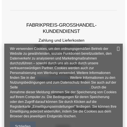
FABRIKPREIS-GROSSHANDEL-K
UNDENDIENST
Zahlung und Lieferkosten
FAQ - Häufig gestellte Fragen
Wir verwenden Cookies, um den ordnungsgemäßen Betrieb der
Rückgabepolitik
Website zu gewährleisten, soziale Funktionen bereitzustellen, den
Datenverkehr zu analysieren und Marketingmaßnahmen
durchzuführen – sowohl durch uns als auch durch unsere
INFORMATIONEN
vertrauenswürdigen Partner. Cookies werden auch zur
Personalisierung von Werbung verwendet. Weitere Informationen
Verordnungen
finden Sie in der
Datenschutzrichtlinie
. Weitere Informationen zu den
Datenschutzbestimmungen
Nutzungsbedingungen und zum Datenschutz finden Sie auch auf der
Seite
Google Datenschutz & Nutzungsbedingungen
. Durch die
Annahme dieser Meldung stimmen Sie der Speicherung von Cookies
KONTAKT
auf Ihrem Computer zu. Die Bedingungen für deren Speicherung
oder den Zugriff darauf können Sie durch Klicken auf die
Registerkarte „Einwilligungseinstellungen" festlegen. Sie können Ihre
+48 601 547 740
hurt@factoryprice.eu
Einwilligung jederzeit widerrufen, indem Sie die Cookies aus dem
Browser des jeweiligen Endgeräts löschen.
Schließen