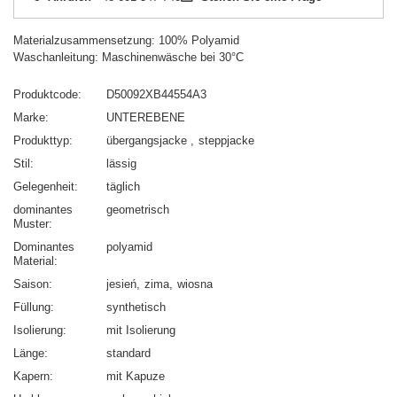
Materialzusammensetzung: 100% Polyamid
Waschanleitung: Maschinenwäsche bei 30°C
Produktcode
D50092XB44554A3
Marke
UNTEREBENE
Produkttyp
übergangsjacke
steppjacke
Stil
lässig
Gelegenheit
täglich
dominantes
geometrisch
Muster
Dominantes
polyamid
Material
Saison
jesień
zima
wiosna
Füllung
synthetisch
Isolierung
mit Isolierung
Länge
standard
Kapern
mit Kapuze